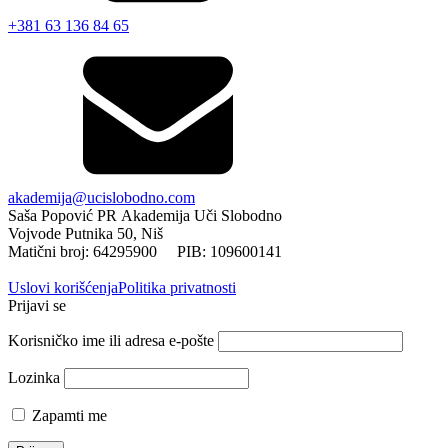
+381 63 136 84 65
akademija@ucislobodno.com
Saša Popović PR Akademija Uči Slobodno
Vojvode Putnika 50, Niš
Matični broj: 64295900 PIB: 109600141
Uslovi korišćenja
Politika privatnosti
Prijavi se
Korisničko ime ili adresa e-pošte
Lozinka
Zapamti me