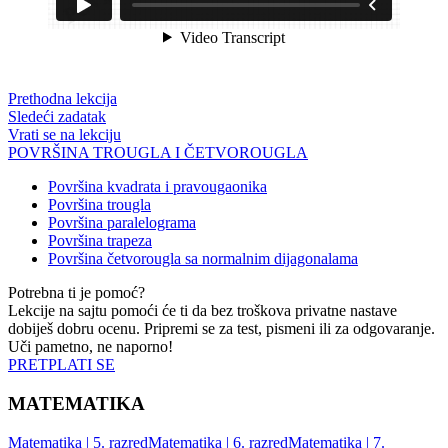
Prethodna lekcija
Sledeći zadatak
Vrati se na lekciju
POVRŠINA TROUGLA I ČETVOROUGLA
Površina kvadrata i pravougaonika
Površina trougla
Površina paralelograma
Površina trapeza
Površina četvorougla sa normalnim dijagonalama
Potrebna ti je pomoć?
Lekcije na sajtu pomoći će ti da bez troškova privatne nastave
dobiješ dobru ocenu. Pripremi se za test, pismeni ili za odgovaranje.
Uči pametno, ne naporno!
PRETPLATI SE
MATEMATIKA
Matematika | 5. razred
Matematika | 6. razred
Matematika | 7.