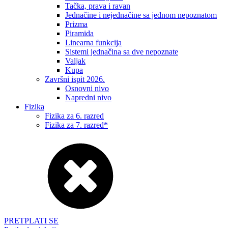
Tačka, prava i ravan
Jednačine i nejednačine sa jednom nepoznatom
Prizma
Piramida
Linearna funkcija
Sistemi jednačina sa dve nepoznate
Valjak
Kupa
Završni ispit 2026.
Osnovni nivo
Napredni nivo
Fizika
Fizika za 6. razred
Fizika za 7. razred*
PRETPLATI SE