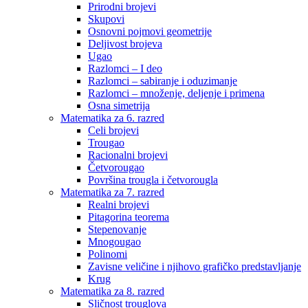
Prirodni brojevi
Skupovi
Osnovni pojmovi geometrije
Deljivost brojeva
Ugao
Razlomci – I deo
Razlomci – sabiranje i oduzimanje
Razlomci – množenje, deljenje i primena
Osna simetrija
Matematika za 6. razred
Celi brojevi
Trougao
Racionalni brojevi
Četvorougao
Površina trougla i četvorougla
Matematika za 7. razred
Realni brojevi
Pitagorina teorema
Stepenovanje
Mnogougao
Polinomi
Zavisne veličine i njihovo grafičko predstavljanje
Krug
Matematika za 8. razred
Sličnost trouglova