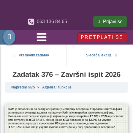
Prijavi se
063 136 84 65
PRETPLATI SE
Prethodni zadatak
Sledeća lekcija
Zadatak 376 – Završni ispit 2026
Napredni nivo
Algebra i funkcije