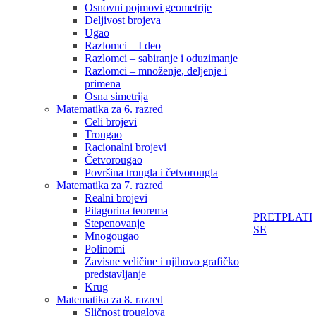
Osnovni pojmovi geometrije
Deljivost brojeva
Ugao
Razlomci – I deo
Razlomci – sabiranje i oduzimanje
Razlomci – množenje, deljenje i
primena
Osna simetrija
Matematika za 6. razred
Celi brojevi
Trougao
Racionalni brojevi
Četvorougao
Površina trougla i četvorougla
Matematika za 7. razred
Realni brojevi
Pitagorina teorema
PRETPLATI
Stepenovanje
SE
Mnogougao
Polinomi
Zavisne veličine i njihovo grafičko
predstavljanje
Krug
Matematika za 8. razred
Sličnost trouglova