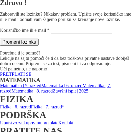
Zdravo !
Zaboravili ste lozinku? Nikakav problem. Upišite svoje korisničko ime
ili e-mail i odmah vam šaljemo poruku za kreiranje nove lozinke.
Obavezno
Korisničko ime ili e-mail
*
Promeni lozinku
Potrebna ti je pomoć?
Lekcije na sajtu pomoći će ti da bez troškova privatne nastave dobiješ
dobru ocenu. Pripremi se za test, pismeni ili za odgovaranje.
Uči pametno, ne naporno!
PRETPLATI SE
MATEMATIKA
Matematika | 5. razred
Matematika | 6. razred
Matematika | 7.
razred
Matematika | 8. razred
Završni ispit | 2025.
FIZIKA
Fizika | 6. razred
Fizika | 7. razred*
PODRŠKA
Uputstvo za kupovinu pretplate
Kontakt
PRATITE NAS