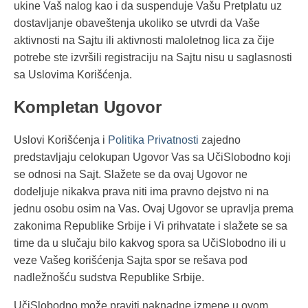
ukine Vaš nalog kao i da suspenduje Vašu Pretplatu uz
dostavljanje obaveštenja ukoliko se utvrdi da Vaše
aktivnosti na Sajtu ili aktivnosti maloletnog lica za čije
potrebe ste izvršili registraciju na Sajtu nisu u saglasnosti
sa Uslovima Korišćenja.
Kompletan Ugovor
Uslovi Korišćenja i
Politika Privatnosti
zajedno
predstavljaju celokupan Ugovor Vas sa UčiSlobodno koji
se odnosi na Sajt. Slažete se da ovaj Ugovor ne
dodeljuje nikakva prava niti ima pravno dejstvo ni na
jednu osobu osim na Vas. Ovaj Ugovor se upravlja prema
zakonima Republike Srbije i Vi prihvatate i slažete se sa
time da u slučaju bilo kakvog spora sa UčiSlobodno ili u
veze Vašeg korišćenja Sajta spor se rešava pod
nadležnošću sudstva Republike Srbije.
UčiSlobodno može praviti naknadne izmene u ovom