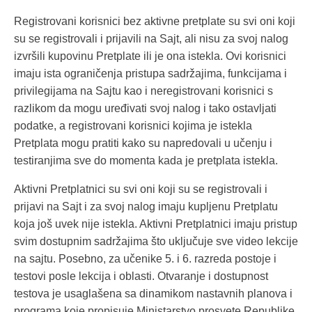
Registrovani korisnici bez aktivne pretplate su svi oni koji
su se registrovali i prijavili na Sajt, ali nisu za svoj nalog
izvršili kupovinu Pretplate ili je ona istekla. Ovi korisnici
imaju ista ograničenja pristupa sadržajima, funkcijama i
privilegijama na Sajtu kao i neregistrovani korisnici s
razlikom da mogu uređivati svoj nalog i tako ostavljati
podatke, a registrovani korisnici kojima je istekla
Pretplata mogu pratiti kako su napredovali u učenju i
testiranjima sve do momenta kada je pretplata istekla.
Aktivni Pretplatnici su svi oni koji su se registrovali i
prijavi na Sajt i za svoj nalog imaju kupljenu Pretplatu
koja još uvek nije istekla. Aktivni Pretplatnici imaju pristup
svim dostupnim sadržajima što uključuje sve video lekcije
na sajtu. Posebno, za učenike 5. i 6. razreda postoje i
testovi posle lekcija i oblasti. Otvaranje i dostupnost
testova je usaglašena sa dinamikom nastavnih planova i
programa koje propisuje Ministarstvo prosvete Republike