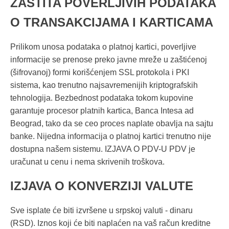
ZAŠTITA POVERLJIVIH PODATAKA
O TRANSAKCIJAMA I KARTICAMA
Prilikom unosa podataka o platnoj kartici, poverljive
informacije se prenose preko javne mreže u zaštićenoj
(šifrovanoj) formi korišćenjem SSL protokola i PKI
sistema, kao trenutno najsavremenijih kriptografskih
tehnologija. Bezbednost podataka tokom kupovine
garantuje procesor platnih kartica, Banca Intesa ad
Beograd, tako da se ceo proces naplate obavlja na sajtu
banke. Nijedna informacija o platnoj kartici trenutno nije
dostupna našem sistemu. IZJAVA O PDV-U PDV je
uračunat u cenu i nema skrivenih troškova.
IZJAVA O KONVERZIJI VALUTE
Sve isplate će biti izvršene u srpskoj valuti - dinaru
(RSD). Iznos koji će biti naplaćen na vaš račun kreditne