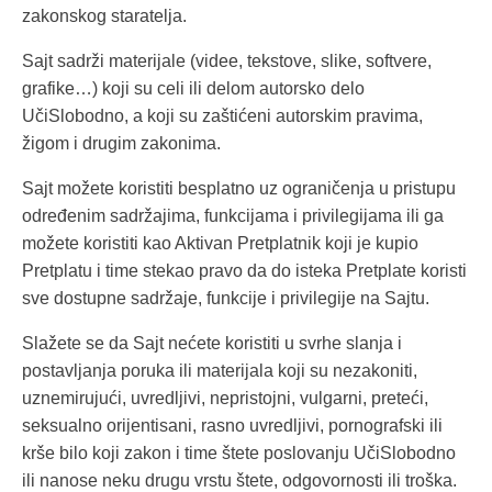
zakonskog staratelja.
Sajt sadrži materijale (videe, tekstove, slike, softvere,
grafike…) koji su celi ili delom autorsko delo
UčiSlobodno, a koji su zaštićeni autorskim pravima,
žigom i drugim zakonima.
Sajt možete koristiti besplatno uz ograničenja u pristupu
određenim sadržajima, funkcijama i privilegijama ili ga
možete koristiti kao Aktivan Pretplatnik koji je kupio
Pretplatu i time stekao pravo da do isteka Pretplate koristi
sve dostupne sadržaje, funkcije i privilegije na Sajtu.
Slažete se da Sajt nećete koristiti u svrhe slanja i
postavljanja poruka ili materijala koji su nezakoniti,
uznemirujući, uvredljivi, nepristojni, vulgarni, preteći,
seksualno orijentisani, rasno uvredljivi, pornografski ili
krše bilo koji zakon i time štete poslovanju UčiSlobodno
ili nanose neku drugu vrstu štete, odgovornosti ili troška.