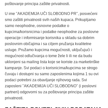
poštovanje principa zaštite privatnosti.
U ime "AKADEMIJA UČI SLOBODNO PR", posvećeni
smo zaštiti privatnosti svih naših kupaca. Prikupljamo
samo neophodne, osnovne podatke o
kupcima/korisnicima i podatke neophodne za poslovne
operacije i informisanje korisnika u skladu sa dobrim
poslovnim običajima i sa ciljem pružanja kvalitetne
usluge. Pružamo kupcima mogućnosti, uključujući i
mogućnost odlučivanja o tome žele li ili ne da budu
uklonjeni sa mailing lista koje se koriste za marketinške
kampanje. Svi podaci o korisnicima/kupcima se strogo
čuvaju i dostupni su samo zaposlenima kojima 1 su ovi
podaci potrebni za obavljanje njihovog rada. Svi
zaposleni "AKADEMIJA UČI SLOBODNO" (i poslovni
partneri) odgovorni su za poštovanje principa zaštite
privatnosti.