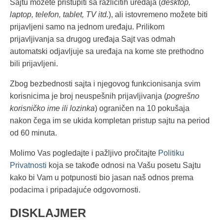
Sajtu možete pristupiti sa različitih uređaja (
desktop,
laptop, telefon, tablet, TV itd.
), ali istovremeno možete biti
prijavljeni samo na jednom uređaju. Prilikom
prijavljivanja sa drugog uređaja Sajt vas odmah
automatski odjavljuje sa uređaja na kome ste prethodno
bili prijavljeni.
Zbog bezbednosti sajta i njegovog funkcionisanja svim
korisnicima je broj neuspešnih prijavljivanja (
pogrešno
korisničko ime ili lozinka
) ograničen na 10 pokušaja
nakon čega im se ukida kompletan pristup sajtu na period
od 60 minuta.
Molimo Vas pogledajte i pažljivo pročitajte
Politiku
Privatnosti
koja se takođe odnosi na Vašu posetu Sajtu
kako bi Vam u potpunosti bio jasan naš odnos prema
podacima i pripadajuće odgovornosti.
DISKLAJMER