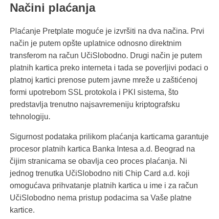
Načini plaćanja
Plaćanje Pretplate moguće je izvršiti na dva načina. Prvi
način je putem opšte uplatnice odnosno direktnim
transferom na račun UčiSlobodno. Drugi način je putem
platnih kartica preko interneta i tada se poverljivi podaci o
platnoj kartici prenose putem javne mreže u zaštićenoj
formi upotrebom SSL protokola i PKI sistema, što
predstavlja trenutno najsavremeniju kriptografsku
tehnologiju.
Sigurnost podataka prilikom plaćanja karticama garantuje
procesor platnih kartica Banka Intesa a.d. Beograd na
čijim stranicama se obavlja ceo proces plaćanja. Ni
jednog trenutka UčiSlobodno niti Chip Card a.d. koji
omogućava prihvatanje platnih kartica u ime i za račun
UčiSlobodno nema pristup podacima sa Vaše platne
kartice.