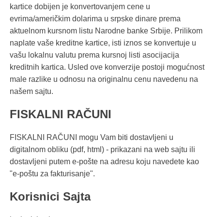
kartice dobijen je konvertovanjem cene u
evrima/američkim dolarima u srpske dinare prema
aktuelnom kursnom listu Narodne banke Srbije. Prilikom
naplate vaše kreditne kartice, isti iznos se konvertuje u
vašu lokalnu valutu prema kursnoj listi asocijacija
kreditnih kartica. Usled ove konverzije postoji mogućnost
male razlike u odnosu na originalnu cenu navedenu na
našem sajtu.
FISKALNI RAČUNI
FISKALNI RAČUNI mogu Vam biti dostavljeni u
digitalnom obliku (pdf, html) - prikazani na web sajtu ili
dostavljeni putem e-pošte na adresu koju navedete kao
"e-poštu za fakturisanje".
Korisnici Sajta