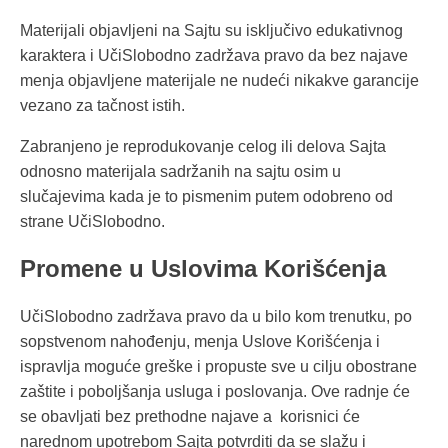
Materijali objavljeni na Sajtu su isključivo edukativnog
karaktera i UčiSlobodno zadržava pravo da bez najave
menja objavljene materijale ne nudeći nikakve garancije
vezano za tačnost istih.
Zabranjeno je reprodukovanje celog ili delova Sajta
odnosno materijala sadržanih na sajtu osim u
slučajevima kada je to pismenim putem odobreno od
strane UčiSlobodno.
Promene u Uslovima Korišćenja
UčiSlobodno zadržava pravo da u bilo kom trenutku, po
sopstvenom nahođenju, menja Uslove Korišćenja i
ispravlja moguće greške i propuste sve u cilju obostrane
zaštite i poboljšanja usluga i poslovanja. Ove radnje će
se obavljati bez prethodne najave a korisnici će
narednom upotrebom Sajta potvrditi da se slažu i