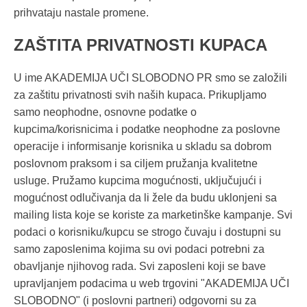
prihvataju nastale promene.
ZAŠTITA PRIVATNOSTI KUPACA
U ime AKADEMIJA UČI SLOBODNO PR smo se založili
za zaštitu privatnosti svih naših kupaca. Prikupljamo
samo neophodne, osnovne podatke o
kupcima/korisnicima i podatke neophodne za poslovne
operacije i informisanje korisnika u skladu sa dobrom
poslovnom praksom i sa ciljem pružanja kvalitetne
usluge. Pružamo kupcima mogućnosti, uključujući i
mogućnost odlučivanja da li žele da budu uklonjeni sa
mailing lista koje se koriste za marketinške kampanje. Svi
podaci o korisniku/kupcu se strogo čuvaju i dostupni su
samo zaposlenima kojima su ovi podaci potrebni za
obavljanje njihovog rada. Svi zaposleni koji se bave
upravljanjem podacima u web trgovini "AKADEMIJA UČI
SLOBODNO" (i poslovni partneri) odgovorni su za