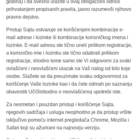
godina) i da svesno ulazite u ovaj obligacioni odnos
prihvatanjem propisanih pravila, jasno razumevši njihovo
pravno dejstvo.
Pristup Sajtu ostvaruje se korišćenjem kombinacije e-
mail adrese i lozinke ili kombinacije korisničkog imena i
lozinke. E-mail adresu ste lično uneli prilikom registracije,
a korisničko ime i lozinku ste lično odabrali prilikom
registracije, shodno tome samo ste Vi odgovorni za svaki
ovlašćeni i neovlašćeni ulazak na Vaš nalog od bilo koje
osobe. Slažete se da preuzimate svaku odgovornost za
korišćenje Vaše lozinke kao i da ćete odmah po saznanju
obavestiti UčiSlobodno o neovlašćenoj upotrebi iste.
Za nesmetan i pouzdan pristup i korišćenje Sajta,
njegovih sadržaja i usluga neophodno je da pristup vršite
isključivo pomoću internet pregledača Chrome, Mozilla i
Safari koji su ažurirani na najnoviju verziju.