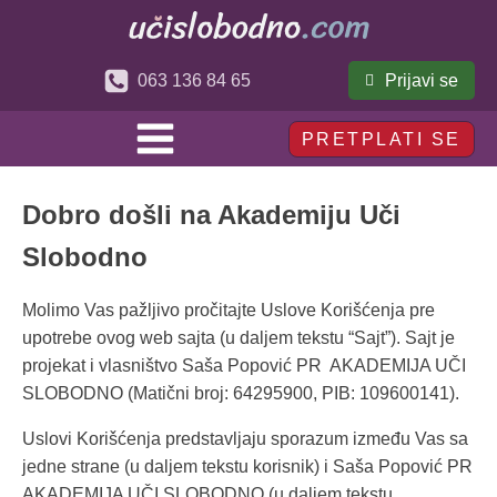
Prijavi se
063 136 84 65
PRETPLATI SE
Dobro došli na Akademiju Uči
Slobodno
Molimo Vas pažljivo pročitajte Uslove Korišćenja pre
upotrebe ovog web sajta (u daljem tekstu “Sajt”). Sajt je
projekat i vlasništvo Saša Popović PR AKADEMIJA UČI
SLOBODNO (Matični broj: 64295900, PIB: 109600141).
Uslovi Korišćenja predstavljaju sporazum između Vas sa
jedne strane (u daljem tekstu korisnik) i Saša Popović PR
AKADEMIJA UČI SLOBODNO (u daljem tekstu