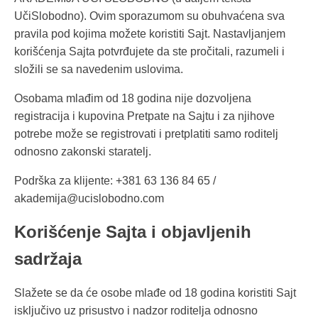
UčiSlobodno). Ovim sporazumom su obuhvaćena sva
pravila pod kojima možete koristiti Sajt. Nastavljanjem
korišćenja Sajta potvrđujete da ste pročitali, razumeli i
složili se sa navedenim uslovima.
Osobama mlađim od 18 godina nije dozvoljena
registracija i kupovina Pretpate na Sajtu i za njihove
potrebe može se registrovati i pretplatiti samo roditelj
odnosno zakonski staratelj.
Podrška za klijente: +381 63 136 84 65 /
akademija@ucislobodno.com
Korišćenje Sajta i objavljenih
sadržaja
Slažete se da će osobe mlađe od 18 godina koristiti Sajt
isključivo uz prisustvo i nadzor roditelja odnosno