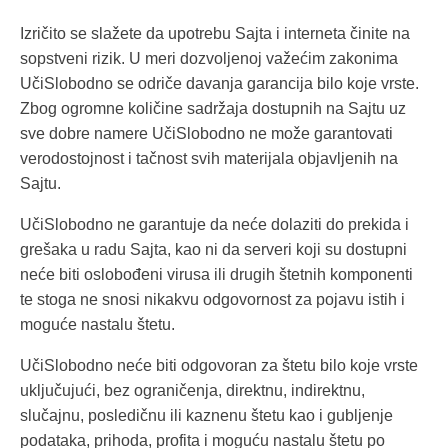
Izričito se slažete da upotrebu Sajta i interneta činite na
sopstveni rizik. U meri dozvoljenoj važećim zakonima
UčiSlobodno se odriče davanja garancija bilo koje vrste.
Zbog ogromne količine sadržaja dostupnih na Sajtu uz
sve dobre namere UčiSlobodno ne može garantovati
verodostojnost i tačnost svih materijala objavljenih na
Sajtu.
UčiSlobodno ne garantuje da neće dolaziti do prekida i
grešaka u radu Sajta, kao ni da serveri koji su dostupni
neće biti oslobođeni virusa ili drugih štetnih komponenti
te stoga ne snosi nikakvu odgovornost za pojavu istih i
moguće nastalu štetu.
UčiSlobodno neće biti odgovoran za štetu bilo koje vrste
uključujući, bez ograničenja, direktnu, indirektnu,
slučajnu, posledičnu ili kaznenu štetu kao i gubljenje
podataka, prihoda, profita i moguću nastalu štetu po