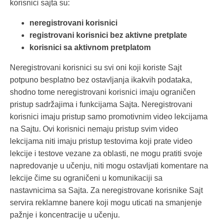
korisnici sajta su:
neregistrovani korisnici
registrovani korisnici bez aktivne pretplate
korisnici sa aktivnom pretplatom
Neregistrovani korisnici su svi oni koji koriste Sajt
potpuno besplatno bez ostavljanja ikakvih podataka,
shodno tome neregistrovani korisnici imaju ograničen
pristup sadržajima i funkcijama Sajta. Neregistrovani
korisnici imaju pristup samo promotivnim video lekcijama
na Sajtu. Ovi korisnici nemaju pristup svim video
lekcijama niti imaju pristup testovima koji prate video
lekcije i testove vezane za oblasti, ne mogu pratiti svoje
napredovanje u učenju, niti mogu ostavljati komentare na
lekcije čime su ograničeni u komunikaciji sa
nastavnicima sa Sajta. Za neregistrovane korisnike Sajt
servira reklamne banere koji mogu uticati na smanjenje
pažnje i koncentracije u učenju.