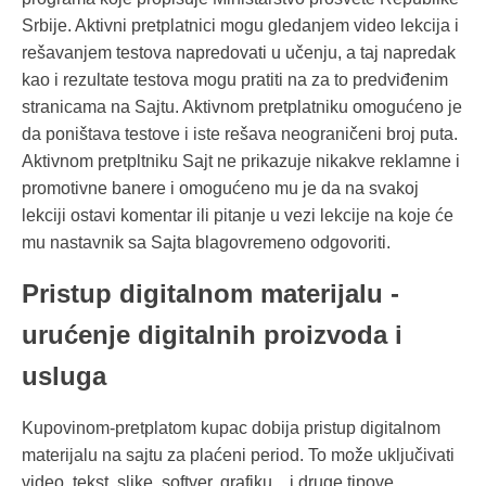
Srbije. Aktivni pretplatnici mogu gledanjem video lekcija i
rešavanjem testova napredovati u učenju, a taj napredak
kao i rezultate testova mogu pratiti na za to predviđenim
stranicama na Sajtu. Aktivnom pretplatniku omogućeno je
da poništava testove i iste rešava neograničeni broj puta.
Aktivnom pretpltniku Sajt ne prikazuje nikakve reklamne i
promotivne banere i omogućeno mu je da na svakoj
lekciji ostavi komentar ili pitanje u vezi lekcije na koje će
mu nastavnik sa Sajta blagovremeno odgovoriti.
Pristup digitalnom materijalu -
urućenje digitalnih proizvoda i
usluga
Kupovinom-pretplatom kupac dobija pristup digitalnom
materijalu na sajtu za plaćeni period. To može uključivati
video, tekst, slike, softver, grafiku... i druge tipove