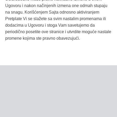
Ugovoru i nakon načinjenih izmena one odmah stupaju
na snagu. Korišćenjem Sajta odnosno aktiviranjem
Pretplate Vi se slažete sa svim nastalim promenama ili
dodacima u Ugovoru i stoga Vam savetujemo da
periodično posetite ove stranice i utvrdite moguće nastale
promene kojima ste pravno obavezujući.
Ja
koristim
Vaš