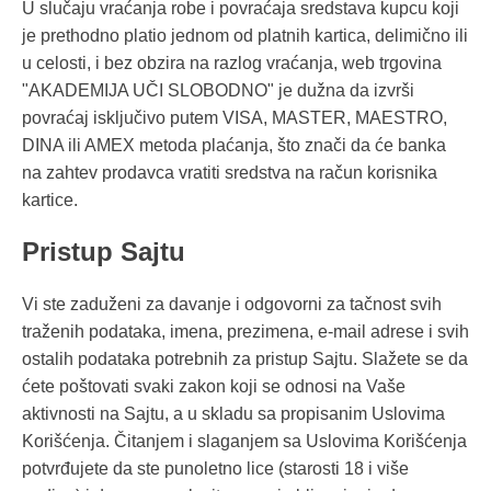
U slučaju vraćanja robe i povraćaja sredstava kupcu koji
je prethodno platio jednom od platnih kartica, delimično ili
u celosti, i bez obzira na razlog vraćanja, web trgovina
"AKADEMIJA UČI SLOBODNO" je dužna da izvrši
povraćaj isključivo putem VISA, MASTER, MAESTRO,
DINA ili AMEX metoda plaćanja, što znači da će banka
na zahtev prodavca vratiti sredstva na račun korisnika
kartice.
Pristup Sajtu
Vi ste zaduženi za davanje i odgovorni za tačnost svih
traženih podataka, imena, prezimena, e-mail adrese i svih
ostalih podataka potrebnih za pristup Sajtu. Slažete se da
ćete poštovati svaki zakon koji se odnosi na Vaše
aktivnosti na Sajtu, a u skladu sa propisanim Uslovima
Korišćenja. Čitanjem i slaganjem sa Uslovima Korišćenja
potvrđujete da ste punoletno lice (starosti 18 i više