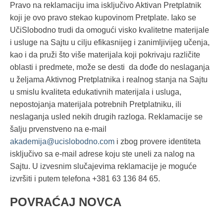
Pravo na reklamaciju ima isključivo Aktivan Pretplatnik
koji je ovo pravo stekao kupovinom Pretplate. Iako se
UčiSlobodno trudi da omogući visko kvalitetne materijale
i usluge na Sajtu u cilju efikasnijeg i zanimljivijeg učenja,
kao i da pruži što više materijala koji pokrivaju različite
oblasti i predmete, može se desti da dođe do neslaganja
u željama Aktivnog Pretplatnika i realnog stanja na Sajtu
u smislu kvaliteta edukativnih materijala i usluga,
nepostojanja materijala potrebnih Pretplatniku, ili
neslaganja usled nekih drugih razloga. Reklamacije se
šalju prvenstveno na e-mail
akademija@ucislobodno.com
i zbog provere identiteta
isključivo sa e-mail adrese koju ste uneli za nalog na
Sajtu. U izvesnim slučajevima reklamacije je moguće
izvršiti i putem telefona +381 63 136 84 65.
POVRAĆAJ NOVCA