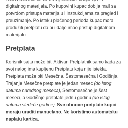
digitalnog materijala. Po kupovini kupac dobija mail sa
potvrdom pristupa materijalu i instrukcijama za pregled i
preuzimanje. Po isteku plaćenog perioda kupac mora
produžiti pretplatu da bi i dalje imao pristup digitalnom
materijalu.
Pretplata
Korisnik sajta može biti Aktivan Pretplatnik samo kada za
svoj nalog ima kupljenu Pretplatu koja nije istekla.
Pretplata može biti Mesečna, Šestomesečna i Godišnja.
Trajanje Mesečne pretplate je jedan mesec
(do istog
datuma narednog meseca)
, Šestomesečne je šest
meseci, a Godišnje pretplate jednu godinu
(do istog
datuma sledeće godine)
.
Sve obnove pretplate kupci
moraju uraditi manuelano. Ne koristimo automatsku
naplatu kartica.