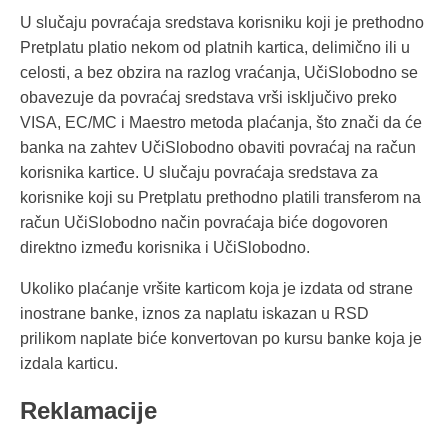
U slučaju povraćaja sredstava korisniku koji je prethodno
Pretplatu platio nekom od platnih kartica, delimično ili u
celosti, a bez obzira na razlog vraćanja, UčiSlobodno se
obavezuje da povraćaj sredstava vrši isključivo preko
VISA, EC/MC i Maestro metoda plaćanja, što znači da će
banka na zahtev UčiSlobodno obaviti povraćaj na račun
korisnika kartice. U slučaju povraćaja sredstava za
korisnike koji su Pretplatu prethodno platili transferom na
račun UčiSlobodno način povraćaja biće dogovoren
direktno između korisnika i UčiSlobodno.
Ukoliko plaćanje vršite karticom koja je izdata od strane
inostrane banke, iznos za naplatu iskazan u RSD
prilikom naplate biće konvertovan po kursu banke koja je
izdala karticu.
Reklamacije