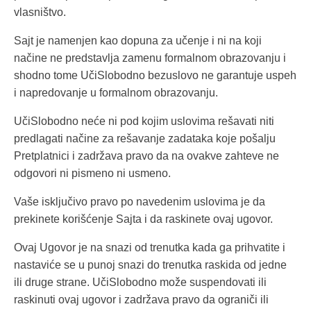
vlasništvo.
Sajt je namenjen kao dopuna za učenje i ni na koji
načine ne predstavlja zamenu formalnom obrazovanju i
shodno tome UčiSlobodno bezuslovo ne garantuje uspeh
i napredovanje u formalnom obrazovanju.
UčiSlobodno neće ni pod kojim uslovima rešavati niti
predlagati načine za rešavanje zadataka koje pošalju
Pretplatnici i zadržava pravo da na ovakve zahteve ne
odgovori ni pismeno ni usmeno.
Vaše isključivo pravo po navedenim uslovima je da
prekinete korišćenje Sajta i da raskinete ovaj ugovor.
Ovaj Ugovor je na snazi od trenutka kada ga prihvatite i
nastaviće se u punoj snazi do trenutka raskida od jedne
ili druge strane. UčiSlobodno može suspendovati ili
raskinuti ovaj ugovor i zadržava pravo da ograniči ili