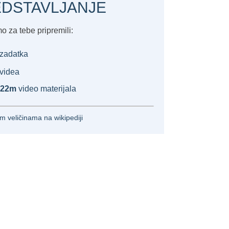
DSTAVLJANJE
 za tebe pripremili:
zadatka
videa
 22m
video materijala
m veličinama na wikipediji