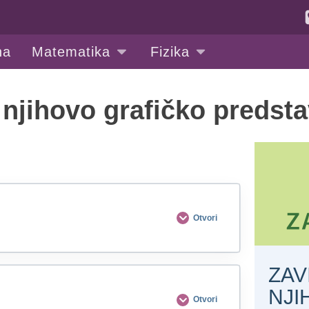
na
Matematika
Fizika
 njihovo grafičko predsta
Otvori
ZAV
NJI
Otvori