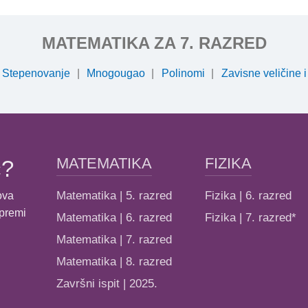
k 6
k 4
MATEMATIKA ZA 7. RAZRED
k 5
Stepenovanje
Mnogougao
Polinomi
Zavisne veličine i
k 6
MATEMATIKA
FIZIKA
ć?
Matematika | 5. razred
Fizika | 6. razred
ova
ipremi
Matematika | 6. razred
Fizika | 7. razred*
Matematika | 7. razred
Matematika | 8. razred
Završni ispit | 2025.