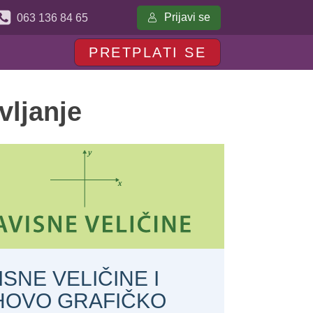
Prijavi se
063 136 84 65
PRETPLATI SE
vljanje
ISNE VELIČINE I
HOVO GRAFIČKO