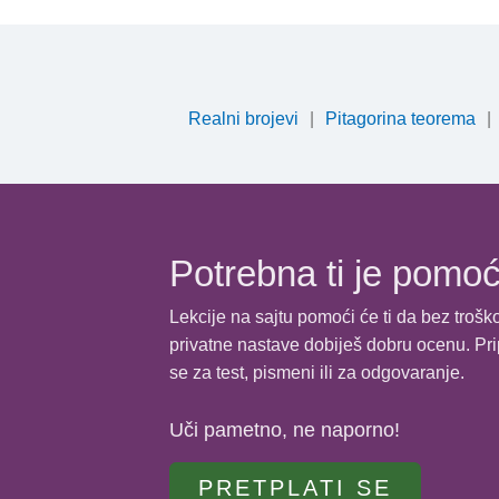
Direktna proporcionalnost - Zadata
Obrnuta proporcionalnost - Zadata
Primena proporcija - Zadatak 2
Obrnuta proporcionalnost - Zadata
Primena proporcija - Zadatak 3
Realni brojevi
Pitagorina teorema
Obrnuta proporcionalnost - Zadata
Primena proporcija - Zadatak 4
Primena proporcija - Zadatak 5
Potrebna ti je pomo
Primena proporcija - Zadatak 6
Lekcije na sajtu pomoći će ti da bez trošk
privatne nastave dobiješ dobru ocenu. Pr
Primena proporcija - Zadatak 7 🔓
se za test, pismeni ili za odgovaranje.
Primena proporcija - Zadatak 8
Uči pametno, ne naporno!
Primena proporcija - Zadatak 9
PRETPLATI SE