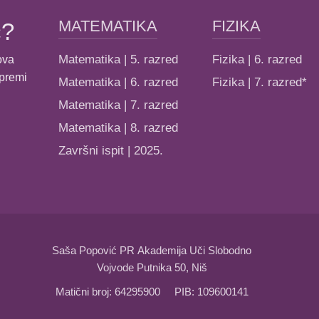
MATEMATIKA
FIZIKA
ć?
Matematika | 5. razred
Fizika | 6. razred
ova
ipremi
Matematika | 6. razred
Fizika | 7. razred*
Matematika | 7. razred
Matematika | 8. razred
Završni ispit | 2025.
Saša Popović PR Akademija Uči Slobodno
Vojvode Putnika 50, Niš
Matični broj: 64295900 PIB: 109600141