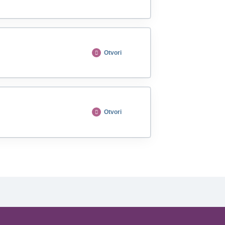
Otvori
Otvori