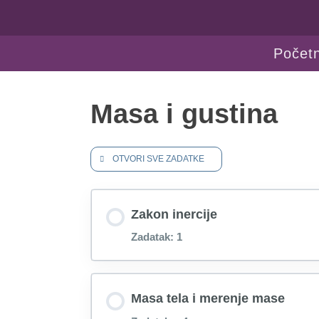
Počet
Masa i gustina
OTVORI SVE ZADATKE
Zakon inercije
Zadatak: 1
Zakon inercije 🔓
Masa tela i merenje mase