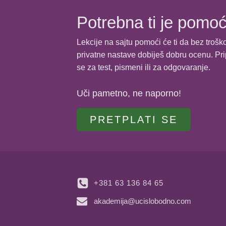
Gustina - Zadatak 4 🔓
Potrebna ti je pomo
Gustina - Zadatak 5
Lekcije na sajtu pomoći će ti da bez trošk
privatne nastave dobiješ dobru ocenu. Pr
se za test, pismeni ili za odgovaranje.
Gustina - Zadatak 6
Uči pametno, ne naporno!
Gustina - Zadatak 7
PRETPLATI SE
Gustina - Zadatak 8
Gustina - Zadatak 9
+381 63 136 84 65
Gustina - Zadatak 10
akademija@ucislobodno.com
Gustina - Zadatak 11