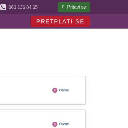
Prijavi se
063 136 84 65
PRETPLATI SE
Otvori
Otvori