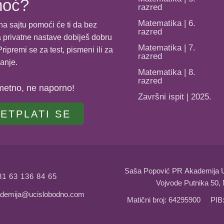
moć?
razred
Matematika | 6.
na sajtu pomoći će ti da bez
razred
 privatne nastave dobiješ dobru
Matematika | 7.
ripremi se za test, pismeni ili za
razred
anje.
Matematika | 8.
razred
metno, ne naporno!
Završni ispit | 2025.
ETPLATI SE
Saša Popović PR Akademija 
81 63 136 84 65
Vojvode Putnika 50, 
demija@ucislobodno.com
Matični broj: 64295900 PIB