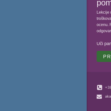
po
Lekcije 
troškova
ocenu. P
odgovar
Uči pa
PR
+3
aka