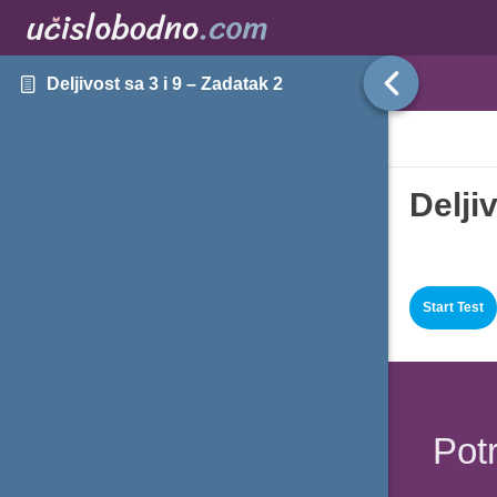
Deljivost sa 3 i 9 – Zadatak 2
Delji
Potr