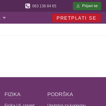
Prijavi se
063 136 84 65
a
PRETPLATI SE
FIZIKA
PODRŠKA
Fizika | 6. razred
Uputstvo za kupovinu