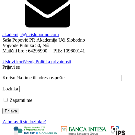
akademija@ucislobodno.com
Saša Popović PR Akademija Uči Slobodno
Vojvode Putnika 50, Niš
Matični broj: 64295900 PIB: 109600141
Uslovi korišćenja
Politika privatnosti
Prijavi se
Korisničko ime ili adresa e-pošte
Lozinka
Zapamti me
Zaboravili ste lozinku?