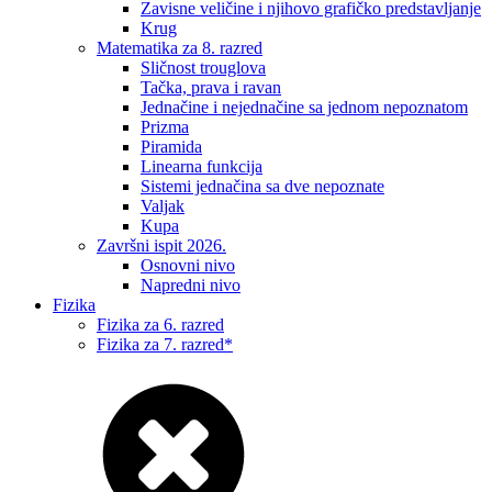
Zavisne veličine i njihovo grafičko predstavljanje
Krug
Matematika za 8. razred
Sličnost trouglova
Tačka, prava i ravan
Jednačine i nejednačine sa jednom nepoznatom
Prizma
Piramida
Linearna funkcija
Sistemi jednačina sa dve nepoznate
Valjak
Kupa
Završni ispit 2026.
Osnovni nivo
Napredni nivo
Fizika
Fizika za 6. razred
Fizika za 7. razred*