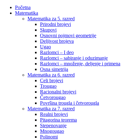
Početna
Matematika
Matematika za 5. razred
Prirodni brojevi
Skupovi
Osnovni pojmovi geometrije
Deljivost brojeva
Ugao
Razlomci – I deo
Razlomci – sabiranje i oduzimanje
Razlomci – množenje, deljenje i primena
Osna simetrija
Matematika za 6. razred
Celi brojevi
Trougao
Racionalni brojevi
Četvorougao
Površina trougla i četvorougla
Matematika za 7. razred
Realni brojevi
Pitagorina teorema
Stepenovanje
Mnogougao
Polinomi