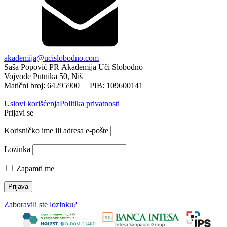
akademija@ucislobodno.com
Saša Popović PR Akademija Uči Slobodno
Vojvode Putnika 50, Niš
Matični broj: 64295900 PIB: 109600141
Uslovi korišćenja
Politika privatnosti
Prijavi se
Korisničko ime ili adresa e-pošte
Lozinka
Zapamti me
Zaboravili ste lozinku?