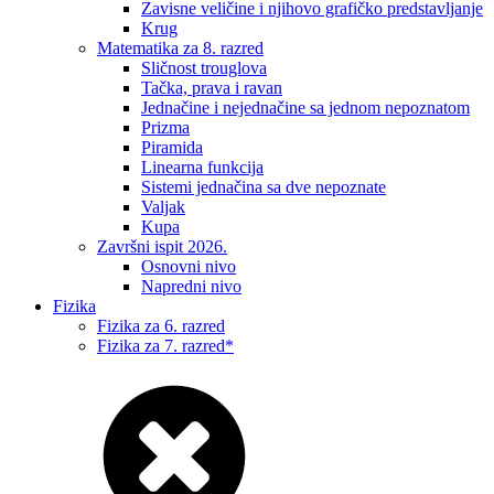
Zavisne veličine i njihovo grafičko predstavljanje
Krug
Matematika za 8. razred
Sličnost trouglova
Tačka, prava i ravan
Jednačine i nejednačine sa jednom nepoznatom
Prizma
Piramida
Linearna funkcija
Sistemi jednačina sa dve nepoznate
Valjak
Kupa
Završni ispit 2026.
Osnovni nivo
Napredni nivo
Fizika
Fizika za 6. razred
Fizika za 7. razred*