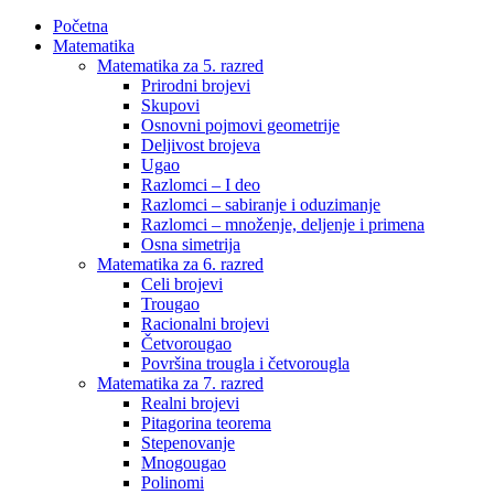
Početna
Matematika
Matematika za 5. razred
Prirodni brojevi
Skupovi
Osnovni pojmovi geometrije
Deljivost brojeva
Ugao
Razlomci – I deo
Razlomci – sabiranje i oduzimanje
Razlomci – množenje, deljenje i primena
Osna simetrija
Matematika za 6. razred
Celi brojevi
Trougao
Racionalni brojevi
Četvorougao
Površina trougla i četvorougla
Matematika za 7. razred
Realni brojevi
Pitagorina teorema
Stepenovanje
Mnogougao
Polinomi