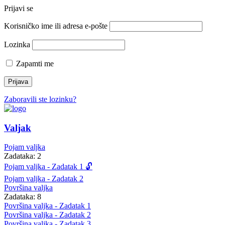
Prijavi se
Korisničko ime ili adresa e-pošte
Lozinka
Zapamti me
Zaboravili ste lozinku?
Valjak
Pojam valjka
Zadataka: 2
Pojam valjka - Zadatak 1 🔓
Pojam valjka - Zadatak 2
Površina valjka
Zadataka: 8
Površina valjka - Zadatak 1
Površina valjka - Zadatak 2
Površina valjka - Zadatak 3