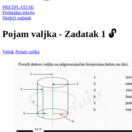
PRETPLATI SE
Prethodna lekcija
Sledeći zadatak
Pojam valjka - Zadatak 1 🔓
Valjak
Pojam valjka