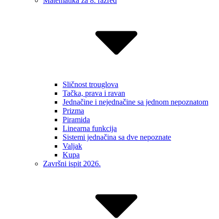
Matematika za 8. razred
Sličnost trouglova
Tačka, prava i ravan
Jednačine i nejednačine sa jednom nepoznatom
Prizma
Piramida
Linearna funkcija
Sistemi jednačina sa dve nepoznate
Valjak
Kupa
Završni ispit 2026.