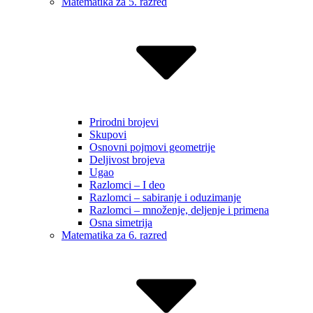
Matematika za 5. razred
Prirodni brojevi
Skupovi
Osnovni pojmovi geometrije
Deljivost brojeva
Ugao
Razlomci – I deo
Razlomci – sabiranje i oduzimanje
Razlomci – množenje, deljenje i primena
Osna simetrija
Matematika za 6. razred