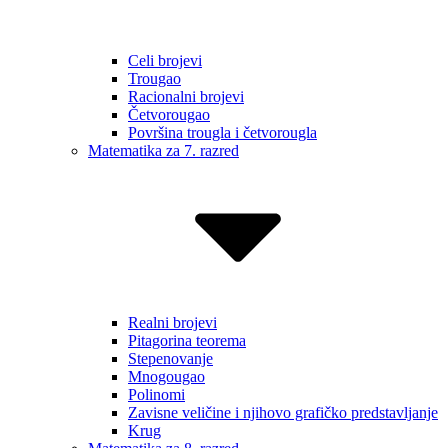
Celi brojevi
Trougao
Racionalni brojevi
Četvorougao
Površina trougla i četvorougla
Matematika za 7. razred
Realni brojevi
Pitagorina teorema
Stepenovanje
Mnogougao
Polinomi
Zavisne veličine i njihovo grafičko predstavljanje
Krug