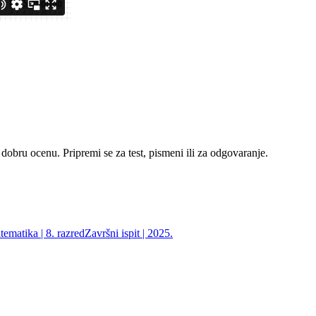
 dobru ocenu. Pripremi se za test, pismeni ili za odgovaranje.
ematika | 8. razred
Završni ispit | 2025.