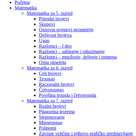
Početna
Matematika
Matematika za 5. razred
Prirodni brojevi
Skupovi
Osnovni pojmovi geometrije
Deljivost brojeva
Ugao
Razlomci – I deo
Razlomci – sabiranje i oduzimanje
Razlomci – množenje, deljenje i primena
Osna simetrija
Matematika za 6. razred
Celi brojevi
Trougao
Racionalni brojevi
Četvorougao
Površina trougla i četvorougla
Matematika za 7. razred
Realni brojevi
Pitagorina teorema
Stepenovanje
Mnogougao
Polinomi
Zavisne veličine i njihovo grafičko predstavljanje