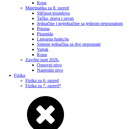
Krug
Matematika za 8. razred
Sličnost trouglova
Tačka, prava i ravan
Jednačine i nejednačine sa jednom nepoznatom
Prizma
Piramida
Linearna funkcija
Sistemi jednačina sa dve nepoznate
Valjak
Kupa
Završni ispit 2026.
Osnovni nivo
Napredni nivo
Fizika
Fizika za 6. razred
Fizika za 7. razred*