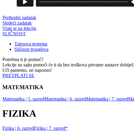
Prethodni zadatak
Sledeći zadatak
Vrati se na lekciju
SLIČNOST
Talesova teorema
Sličnost trouglova
Potrebna ti je pomoć?
Lekcije na sajtu pomoći će ti da bez troškova privatne nastave dobiješ
Uči pametno, ne naporno!
PRETPLATI SE
MATEMATIKA
Matematika | 5. razred
Matematika | 6. razred
Matematika | 7. razred
Mat
FIZIKA
Fizika | 6. razred
Fizika | 7. razred*