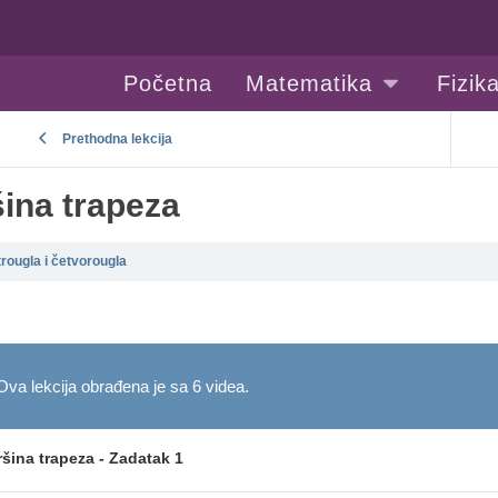
Početna
Matematika
Fizik
Prethodna lekcija
ina trapeza
trougla i četvorougla
Ova lekcija obrađena je sa 6 videa.
šina trapeza - Zadatak 1