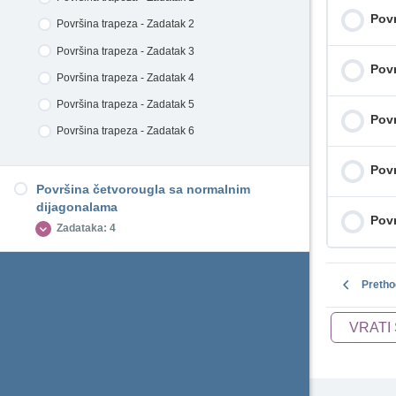
Površina kvadrata i pravougaonika - Zadatak 9
Površina paralelograma - Zadatak 4
Povr
Površina trougla - Zadatak 7
Površina trapeza - Zadatak 2
Površina kvadrata i pravougaonika - Zadatak
Površina paralelograma - Zadatak 5
Površina trougla - Zadatak 8
10
Površina trapeza - Zadatak 3
Površina paralelograma - Zadatak 6
Povr
Površina trapeza - Zadatak 4
Površina paralelograma - Zadatak 7
Površina trapeza - Zadatak 5
Površina paralelograma - Zadatak 8
Povr
Površina trapeza - Zadatak 6
Povr
Površina četvorougla sa normalnim
dijagonalama
Povr
Zadataka: 4
Površina četvorougla sa normalnim
Pretho
dijagonalama - Zadatak 1
VRATI
Površina četvorougla sa normalnim
dijagonalama - Zadatak 2
Površina četvorougla sa normalnim
dijagonalama - Zadatak 3