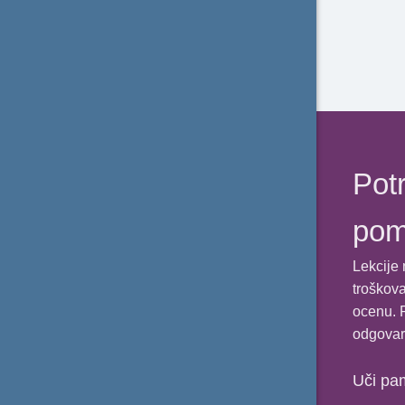
Površina četvorougla sa normalnim
dijagonalama - Zadatak 4
Potr
po
Lekcije 
troškova
ocenu. P
odgovar
Uči pa