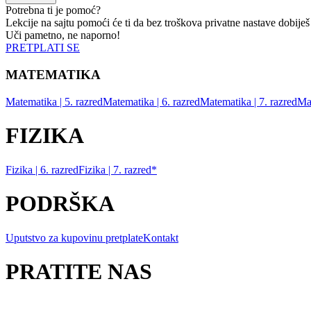
Potrebna ti je pomoć?
Lekcije na sajtu pomoći će ti da bez troškova privatne nastave dobiješ
Uči pametno, ne naporno!
PRETPLATI SE
MATEMATIKA
Matematika | 5. razred
Matematika | 6. razred
Matematika | 7. razred
Mat
FIZIKA
Fizika | 6. razred
Fizika | 7. razred*
PODRŠKA
Uputstvo za kupovinu pretplate
Kontakt
PRATITE NAS