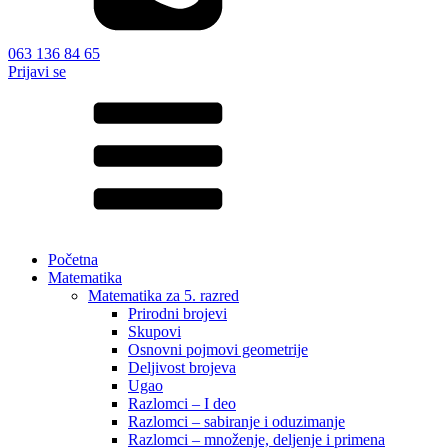
063 136 84 65
Prijavi se
Početna
Matematika
Matematika za 5. razred
Prirodni brojevi
Skupovi
Osnovni pojmovi geometrije
Deljivost brojeva
Ugao
Razlomci – I deo
Razlomci – sabiranje i oduzimanje
Razlomci – množenje, deljenje i primena