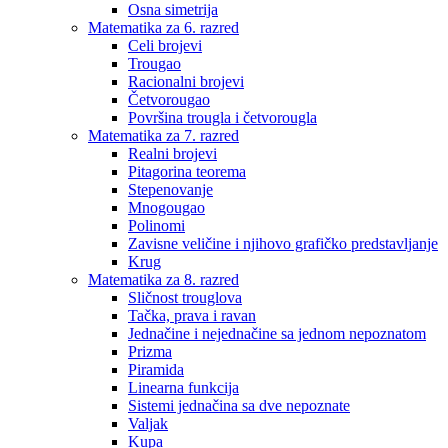
Osna simetrija
Matematika za 6. razred
Celi brojevi
Trougao
Racionalni brojevi
Četvorougao
Površina trougla i četvorougla
Matematika za 7. razred
Realni brojevi
Pitagorina teorema
Stepenovanje
Mnogougao
Polinomi
Zavisne veličine i njihovo grafičko predstavljanje
Krug
Matematika za 8. razred
Sličnost trouglova
Tačka, prava i ravan
Jednačine i nejednačine sa jednom nepoznatom
Prizma
Piramida
Linearna funkcija
Sistemi jednačina sa dve nepoznate
Valjak
Kupa