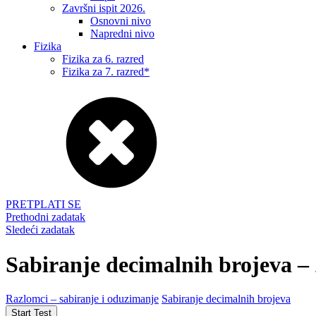
Završni ispit 2026.
Osnovni nivo
Napredni nivo
Fizika
Fizika za 6. razred
Fizika za 7. razred*
PRETPLATI SE
Prethodni zadatak
Sledeći zadatak
Sabiranje decimalnih brojeva –
Razlomci – sabiranje i oduzimanje
Sabiranje decimalnih brojeva