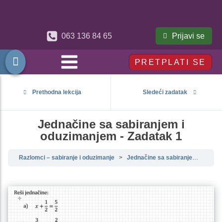
Prijavi se
063 136 84 65
PRETPLATI SE
Prethodna lekcija
Sledeći zadatak
Jednačine sa sabiranjem i
oduzimanjem - Zadatak 1
Razlomci – sabiranje i oduzimanje
Jednačine sa sabiranjem i oduzimanjem