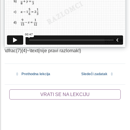
\dfrac{7}{4}~\text{nije pravi razlomak!}
Prethodna lekcija
Sledeći zadatak
VRATI SE NA LEKCIJU