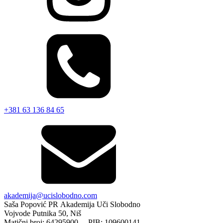
+381 63 136 84 65
akademija@ucislobodno.com
Saša Popović PR Akademija Uči Slobodno
Vojvode Putnika 50, Niš
Matični broj: 64295900 PIB: 109600141