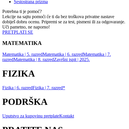
Šestostrana prizma
Potrebna ti je pomoć?
Lekcije na sajtu pomoći će ti da bez troškova privatne nastave
dobiješ dobru ocenu. Pripremi se za test, pismeni ili za odgovaranje.
Uči pametno, ne naporno!
PRETPLATI SE
MATEMATIKA
Matematika | 5. razred
Matematika | 6. razred
Matematika | 7.
razred
Matematika | 8. razred
Završni ispit | 2025.
FIZIKA
Fizika | 6. razred
Fizika | 7. razred*
PODRŠKA
Uputstvo za kupovinu pretplate
Kontakt