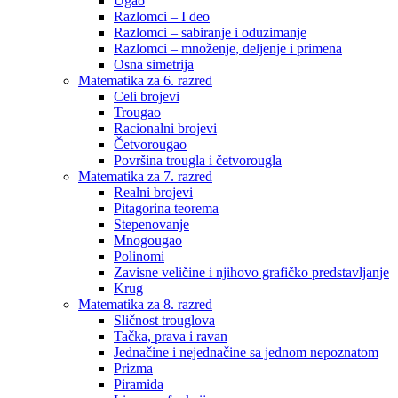
Ugao
Razlomci – I deo
Razlomci – sabiranje i oduzimanje
Razlomci – množenje, deljenje i primena
Osna simetrija
Matematika za 6. razred
Celi brojevi
Trougao
Racionalni brojevi
Četvorougao
Površina trougla i četvorougla
Matematika za 7. razred
Realni brojevi
Pitagorina teorema
Stepenovanje
Mnogougao
Polinomi
Zavisne veličine i njihovo grafičko predstavljanje
Krug
Matematika za 8. razred
Sličnost trouglova
Tačka, prava i ravan
Jednačine i nejednačine sa jednom nepoznatom
Prizma
Piramida