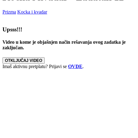
Prizma
Kocka i kvadar
Upsss!!!
Video u kome je objašnjen način rešavanja ovog zadatka je
zaključan.
OTKLJUČAJ VIDEO
Imaš aktivnu pretplatu? Prijavi se
OVDE
.