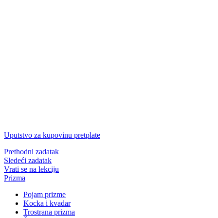
Uputstvo za kupovinu pretplate
Prethodni zadatak
Sledeći zadatak
Vrati se na lekciju
Prizma
Pojam prizme
Kocka i kvadar
Trostrana prizma