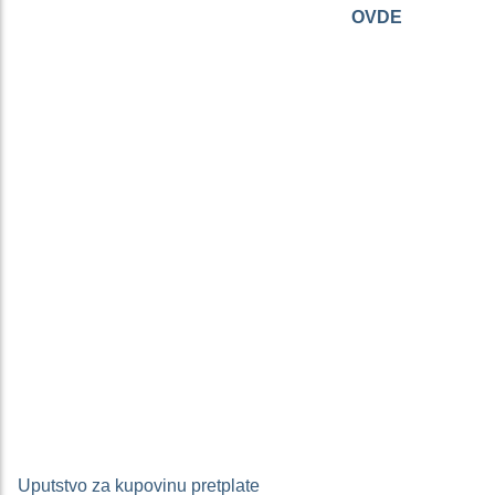
Imaš aktivnu pretplatu? Prijavi se
OVDE
.
Uputstvo za kupovinu pretplate