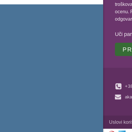
troškova
Linearne nejednačine - Zadatak 3
Primena jednačina sa jednom nepoznatom -
ocenu. P
Zadatak 4
Linearne nejednačine - Zadatak 4
Rešavanje linearnih nejednačina sa jednom
odgovar
nepoznatom - Zadatak 1
Primena jednačina sa jednom nepoznatom -
Linearne nejednačine - Zadatak 5
Zadatak 5 🔓
Rešavanje linearnih nejednačina sa jednom
Uči pa
nepoznatom – Zadatak 2
Primena jednačina sa jednom nepoznatom –
Zadatak 6
Rešavanje linearnih nejednačina sa jednom
PR
nepoznatom – Zadatak 3
Primena jednačina sa jednom nepoznatom –
Zadatak 7
Rešavanje linearnih nejednačina sa jednom
nepoznatom – Zadatak 4
Primena jednačina sa jednom nepoznatom –
Zadatak 8
Rešavanje linearnih nejednačina sa jednom
nepoznatom - Zadatak 5
Primena jednačina sa jednom nepoznatom -
Zadatak 9
+3
Rešavanje linearnih nejednačina sa jednom
nepoznatom - Zadatak 6
Primena jednačina sa jednom nepoznatom -
aka
Zadatak 10
Rešavanje linearnih nejednačina sa jednom
nepoznatom - Zadatak 7
Rešavanje linearnih nejednačina sa jednom
nepoznatom - Zadatak 8
Uslovi kor
Rešavanje linearnih nejednačina sa jednom