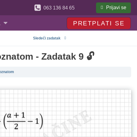
Prijavi se
063 136 84 65
a
PRETPLATI SE
Sledeći zadatak
znatom - Zadatak 9 🔓
poznatom