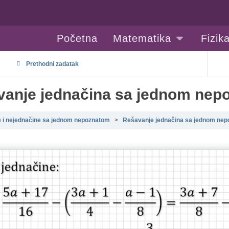
Početna
Matematika
Fizik
Prethodni zadatak
anje jednačina sa jednom nepo
 i nejednačine sa jednom nepoznatom
Rešavanje jednačina sa jednom ne