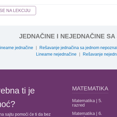
 SE NA LEKCIJU
JEDNAČINE I NEJEDNAČINE S
inearne jednačine
Rešavanje jednačina sa jednom nepozn
Linearne nejednačine
Rešavanje nejedn
MATEMATIKA
ebna ti je
Matematika | 5.
moć?
razred
Matematika | 6.
na sajtu pomoći će ti da bez