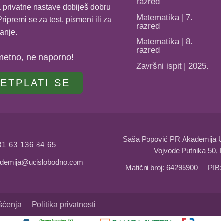
razred
 privatne nastave dobiješ dobru
Matematika | 7.
ripremi se za test, pismeni ili za
razred
anje.
Matematika | 8.
razred
metno, ne naporno!
Završni ispit | 2025.
ETPLATI SE
Saša Popović PR Akademija 
81 63 136 84 65
Vojvode Putnika 50, 
demija@ucislobodno.com
Matični broj: 64295900 PIB
išćenja
Politika privatnosti