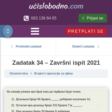
Prijavi se
063 136 84 65
PRETPLATI SE
Prethodni zadatak
Sledeći zadatak
Zadatak 34 – Završni ispit 2021
Osnovni nivo
Brojevi i operacije sa njima