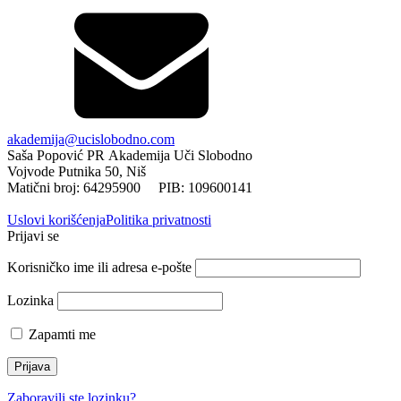
akademija@ucislobodno.com
Saša Popović PR Akademija Uči Slobodno
Vojvode Putnika 50, Niš
Matični broj: 64295900 PIB: 109600141
Uslovi korišćenja
Politika privatnosti
Prijavi se
Korisničko ime ili adresa e-pošte
Lozinka
Zapamti me
Zaboravili ste lozinku?