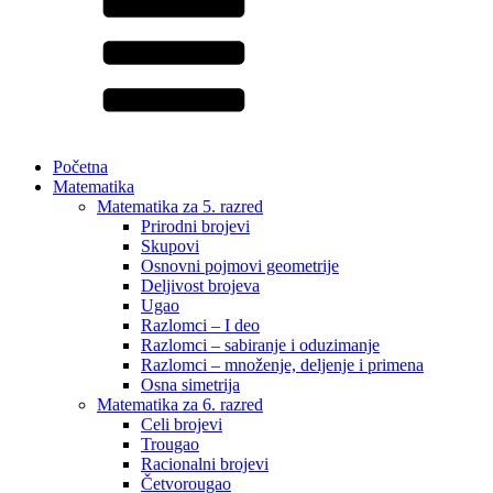
Početna
Matematika
Matematika za 5. razred
Prirodni brojevi
Skupovi
Osnovni pojmovi geometrije
Deljivost brojeva
Ugao
Razlomci – I deo
Razlomci – sabiranje i oduzimanje
Razlomci – množenje, deljenje i primena
Osna simetrija
Matematika za 6. razred
Celi brojevi
Trougao
Racionalni brojevi
Četvorougao