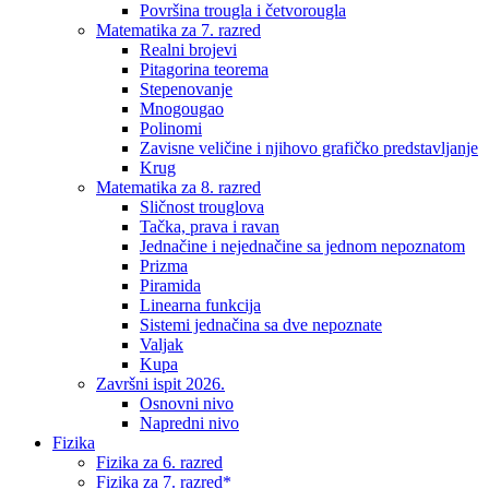
Površina trougla i četvorougla
Matematika za 7. razred
Realni brojevi
Pitagorina teorema
Stepenovanje
Mnogougao
Polinomi
Zavisne veličine i njihovo grafičko predstavljanje
Krug
Matematika za 8. razred
Sličnost trouglova
Tačka, prava i ravan
Jednačine i nejednačine sa jednom nepoznatom
Prizma
Piramida
Linearna funkcija
Sistemi jednačina sa dve nepoznate
Valjak
Kupa
Završni ispit 2026.
Osnovni nivo
Napredni nivo
Fizika
Fizika za 6. razred
Fizika za 7. razred*