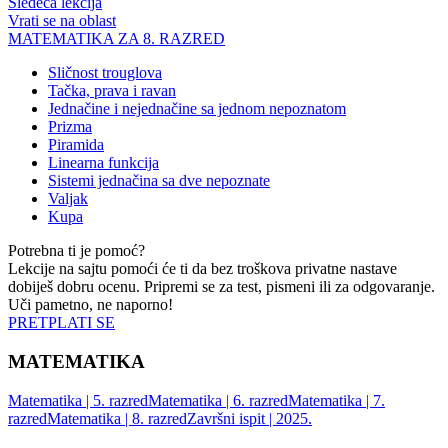
Sledeća lekcija
Vrati se na oblast
MATEMATIKA ZA 8. RAZRED
Sličnost trouglova
Tačka, prava i ravan
Jednačine i nejednačine sa jednom nepoznatom
Prizma
Piramida
Linearna funkcija
Sistemi jednačina sa dve nepoznate
Valjak
Kupa
Potrebna ti je pomoć?
Lekcije na sajtu pomoći će ti da bez troškova privatne nastave
dobiješ dobru ocenu. Pripremi se za test, pismeni ili za odgovaranje.
Uči pametno, ne naporno!
PRETPLATI SE
MATEMATIKA
Matematika | 5. razred
Matematika | 6. razred
Matematika | 7.
razred
Matematika | 8. razred
Završni ispit | 2025.