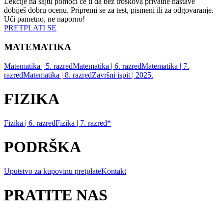
Lekcije na sajtu pomoći će ti da bez troškova privatne nastave
dobiješ dobru ocenu. Pripremi se za test, pismeni ili za odgovaranje.
Uči pametno, ne naporno!
PRETPLATI SE
MATEMATIKA
Matematika | 5. razred
Matematika | 6. razred
Matematika | 7.
razred
Matematika | 8. razred
Završni ispit | 2025.
FIZIKA
Fizika | 6. razred
Fizika | 7. razred*
PODRŠKA
Uputstvo za kupovinu pretplate
Kontakt
PRATITE NAS