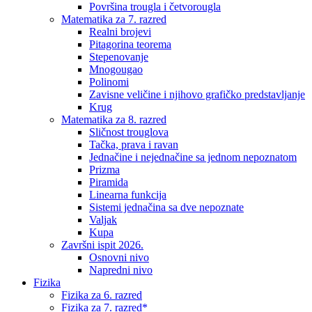
Površina trougla i četvorougla
Matematika za 7. razred
Realni brojevi
Pitagorina teorema
Stepenovanje
Mnogougao
Polinomi
Zavisne veličine i njihovo grafičko predstavljanje
Krug
Matematika za 8. razred
Sličnost trouglova
Tačka, prava i ravan
Jednačine i nejednačine sa jednom nepoznatom
Prizma
Piramida
Linearna funkcija
Sistemi jednačina sa dve nepoznate
Valjak
Kupa
Završni ispit 2026.
Osnovni nivo
Napredni nivo
Fizika
Fizika za 6. razred
Fizika za 7. razred*