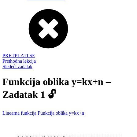
PRETPLATI SE
Prethodna lekcija
Sledeći zadatak
Funkcija oblika y=kx+n –
Zadatak 1 🔓
Linearna funkcija
Funkcija oblika y=kx+n