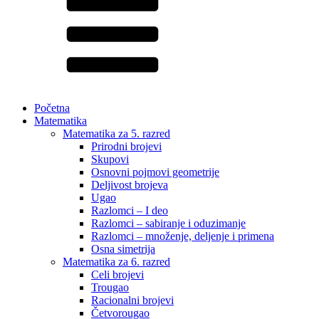
Početna
Matematika
Matematika za 5. razred
Prirodni brojevi
Skupovi
Osnovni pojmovi geometrije
Deljivost brojeva
Ugao
Razlomci – I deo
Razlomci – sabiranje i oduzimanje
Razlomci – množenje, deljenje i primena
Osna simetrija
Matematika za 6. razred
Celi brojevi
Trougao
Racionalni brojevi
Četvorougao