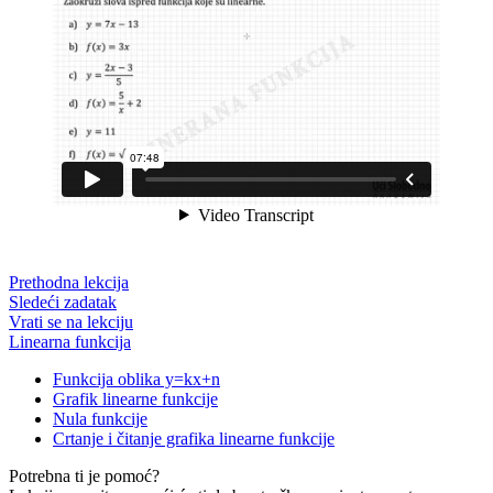
Prethodna lekcija
Sledeći zadatak
Vrati se na lekciju
Linearna funkcija
Funkcija oblika y=kx+n
Grafik linearne funkcije
Nula funkcije
Crtanje i čitanje grafika linearne funkcije
Potrebna ti je pomoć?