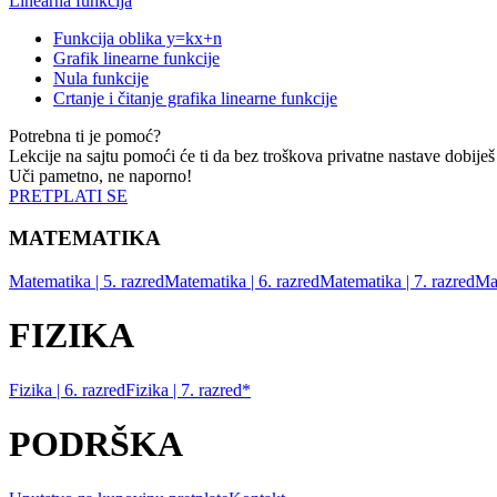
Linearna funkcija
Funkcija oblika y=kx+n
Grafik linearne funkcije
Nula funkcije
Crtanje i čitanje grafika linearne funkcije
Potrebna ti je pomoć?
Lekcije na sajtu pomoći će ti da bez troškova privatne nastave dobiješ
Uči pametno, ne naporno!
PRETPLATI SE
MATEMATIKA
Matematika | 5. razred
Matematika | 6. razred
Matematika | 7. razred
Mat
FIZIKA
Fizika | 6. razred
Fizika | 7. razred*
PODRŠKA