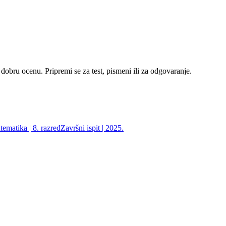
 dobru ocenu. Pripremi se za test, pismeni ili za odgovaranje.
ematika | 8. razred
Završni ispit | 2025.