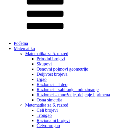
Početna
Matematika
Matematika za 5. razred
Prirodni brojevi
Skupovi
Osnovni pojmovi geometrije
Deljivost brojeva
Ugao
Razlomci – I deo
Razlomci – sabiranje i oduzimanje
Razlomci – množenje, deljenje i primena
Osna simetrija
Matematika za 6. razred
Celi brojevi
Trougao
Racionalni brojevi
Četvorougao