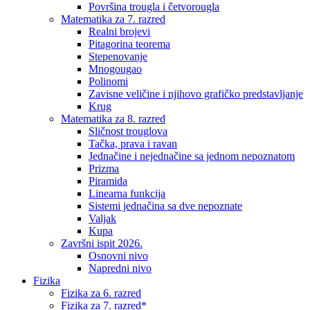
Površina trougla i četvorougla
Matematika za 7. razred
Realni brojevi
Pitagorina teorema
Stepenovanje
Mnogougao
Polinomi
Zavisne veličine i njihovo grafičko predstavljanje
Krug
Matematika za 8. razred
Sličnost trouglova
Tačka, prava i ravan
Jednačine i nejednačine sa jednom nepoznatom
Prizma
Piramida
Linearna funkcija
Sistemi jednačina sa dve nepoznate
Valjak
Kupa
Završni ispit 2026.
Osnovni nivo
Napredni nivo
Fizika
Fizika za 6. razred
Fizika za 7. razred*