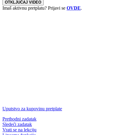
OTKLJUČAJ VIDEO
Imaš aktivnu pretplatu? Prijavi se
OVDE
.
Uputstvo za kupovinu pretplate
Prethodni zadatak
Sledeći zadatak
Vrati se na lekciju