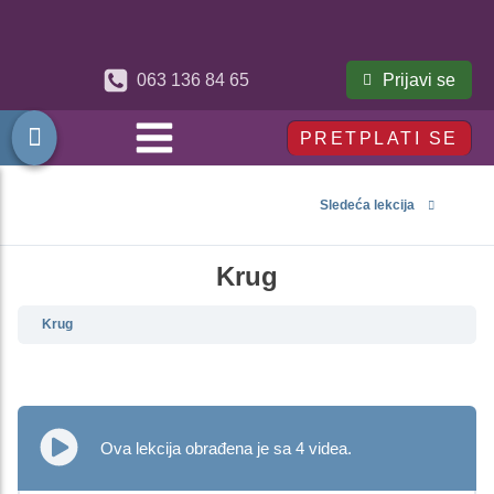
Prijavi se
063 136 84 65
PRETPLATI SE
Sledeća lekcija
Krug
Krug
Ova lekcija obrađena je sa 4 videa.