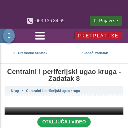
Prijavi se
063 136 84 65
PRETPLATI SE
Prethodni zadatak
Sledeći zadatak
Centralni i periferijski ugao kruga -
Zadatak 8
Upsss!!!
Krug
Centralni i periferijski ugao kruga
Video u kome je objašnjen način rešavanja
ovog zadatka je zaključan.
OTKLJUČAJ VIDEO