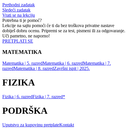
Prethodni zadatak
Sledeći zadatak
Vrati se na lekciju
Potrebna ti je pomoć?
Lekcije na sajtu pomoći će ti da bez troškova privatne nastave
dobiješ dobru ocenu. Pripremi se za test, pismeni ili za odgovaranje.
Uči pametno, ne naporno!
PRETPLATI SE
MATEMATIKA
Matematika | 5. razred
Matematika | 6. razred
Matematika | 7.
razred
Matematika | 8. razred
Završni ispit | 2025.
FIZIKA
Fizika | 6. razred
Fizika | 7. razred*
PODRŠKA
Uputstvo za kupovinu pretplate
Kontakt