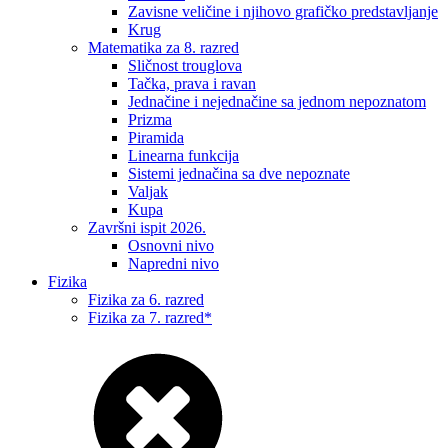
Zavisne veličine i njihovo grafičko predstavljanje
Krug
Matematika za 8. razred
Sličnost trouglova
Tačka, prava i ravan
Jednačine i nejednačine sa jednom nepoznatom
Prizma
Piramida
Linearna funkcija
Sistemi jednačina sa dve nepoznate
Valjak
Kupa
Završni ispit 2026.
Osnovni nivo
Napredni nivo
Fizika
Fizika za 6. razred
Fizika za 7. razred*