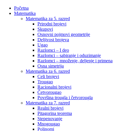
Početna
Matematika
Matematika za 5. razred
Prirodni brojevi
Skupovi
Osnovni pojmovi geometrije
Deljivost brojeva
Ugao
Razlomci – I deo
Razlomci – sabiranje i oduzimanje
Razlomci – množenje, deljenje i primena
Osna simetrija
Matematika za 6. razred
Celi brojevi
Trougao
Racionalni brojevi
Četvorougao
Površina trougla i četvorougla
Matematika za 7. razred
Realni brojevi
Pitagorina teorema
Stepenovanje
Mnogougao
Polinomi