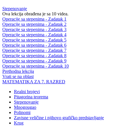
Stepenovanje
Ova lekcija obrađena je sa 10 videa.
Operacije sa stepenima - Zadatak 1
Operacije sa stepenima - Zadatak 2
Operacije sa stepenima - Zadatak 3
Operacije sa stepenima - Zadatak 4
Operacije sa stepenima - Zadatak 5
Operacije sa stepenima - Zadatak 6
Operacije sa stepenima - Zadatak 7
Operacije sa stepenima - Zadatak 8
Operacije sa stepenima - Zadatak 9
Operacije sa stepenima - Zadatak 10
Prethodna lekcija
Vrati se na oblast
MATEMATIKA ZA 7. RAZRED
Realni brojevi
Pitagorina teorema
Stepenovanje
Mnogougao
Polinomi
Zavisne veličine i njihovo grafičko predstavljanje
Krug