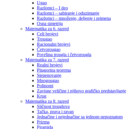
Ugao
Razlomci – I deo
Razlomci – sabiranje i oduzimanje
Razlomci – množenje, deljenje i primena
Osna simetrija
Matematika za 6. razred
Celi brojevi
Trougao
Racionalni brojevi
Četvorougao
Površina trougla i četvorougla
Matematika za 7. razred
Realni brojevi
Pitagorina teorema
Stepenovanje
Mnogougao
Polinomi
Zavisne veličine i njihovo grafičko predstavljanje
Krug
Matematika za 8. razred
Sličnost trouglova
Tačka, prava i ravan
Jednačine i nejednačine sa jednom nepoznatom
Prizma
Piramida