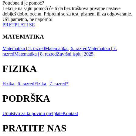
Potrebna ti je pomoć?
Lekcije na sajtu pomoći će ti da bez troškova privatne nastave
dobiješ dobru ocenu. Pripremi se za test, pismeni ili za odgovaranje.
Uči pametno, ne naporno!
PRETPLATI SE
MATEMATIKA
Matematika | 5. razred
Matematika | 6. razred
Matematika | 7.
razred
Matematika | 8. razred
Završni ispit | 2025.
FIZIKA
Fizika | 6. razred
Fizika | 7. razred*
PODRŠKA
Uputstvo za kupovinu pretplate
Kontakt
PRATITE NAS