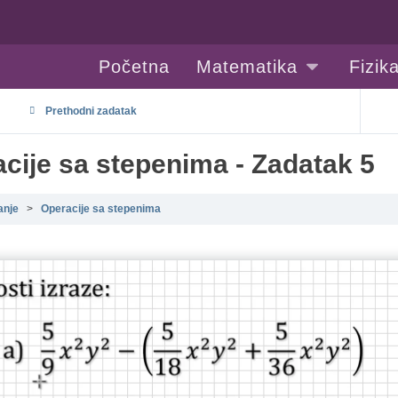
Početna
Matematika
Fizik
Prethodni zadatak
cije sa stepenima - Zadatak 5
anje
Operacije sa stepenima