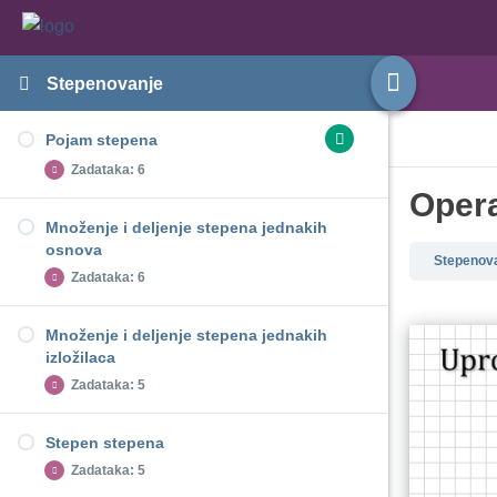
Stepenovanje
Pojam stepena
Zadataka: 6
Opera
Množenje i deljenje stepena jednakih
Pojam stepena - Zadatak 1
osnova
Stepenov
Pojam stepena - Zadatak 2
Zadataka: 6
Pojam stepena - Zadatak 3
Množenje i deljenje stepena jednakih
Pojam stepena - Zadatak 4
Množenje i deljenje stepena jednakih osnova -
izložilaca
Zadatak 1
Pojam stepena - Zadatak 5
Zadataka: 5
Množenje i deljenje stepena jednakih osnova -
Pojam stepena - Zadatak 6
Zadatak 2
Stepen stepena
Množenje i deljenje stepena jednakih osnova -
Množenje i deljenje stepena jednakih
Zadataka: 5
Zadatak 3
izložilaca - Zadatak 1