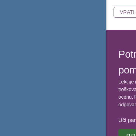
VRATI
Potr
po
Lekcije 
troškova
ocenu. P
odgovar
Uči pa
PR