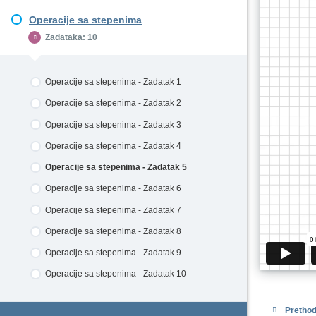
Množenje i deljenje stepena jednakih osnova -
Množenje i deljenje stepena jednakih
Operacije sa stepenima
Zadatak 4
izložilaca - Zadatak 2
Stepen stepena - Zadatak 1
Zadataka: 10
Množenje i deljenje stepena jednakih osnova -
Množenje i deljenje stepena jednakih
Stepen stepena - Zadatak 2
Zadatak 5
izložilaca - Zadatak 3
Stepen stepena - Zadatak 3
Množenje i deljenje stepena jednakih osnova -
Množenje i deljenje stepena jednakih
Operacije sa stepenima - Zadatak 1
Zadatak 6
izložilaca - Zadatak 4
Stepen stepena - Zadatak 4
Operacije sa stepenima - Zadatak 2
Množenje i deljenje stepena jednakih
Stepen stepena - Zadatak 5
izložilaca - Zadatak 5
Operacije sa stepenima - Zadatak 3
Operacije sa stepenima - Zadatak 4
Operacije sa stepenima - Zadatak 5
Operacije sa stepenima - Zadatak 6
Operacije sa stepenima - Zadatak 7
Operacije sa stepenima - Zadatak 8
Operacije sa stepenima - Zadatak 9
Operacije sa stepenima - Zadatak 10
Prethod