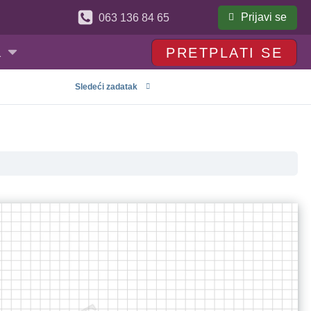
Prijavi se
063 136 84 65
a
PRETPLATI SE
Sledeći zadatak