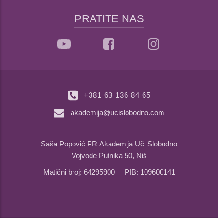
PRATITE NAS
+381 63 136 84 65
akademija@ucislobodno.com
Saša Popović PR Akademija Uči Slobodno
Vojvode Putnika 50, Niš
Matični broj: 64295900 PIB: 109600141