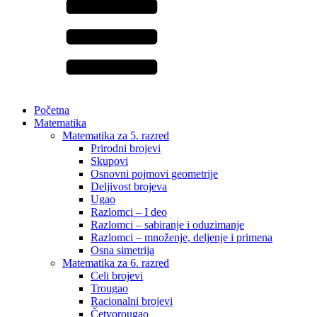
Početna
Matematika
Matematika za 5. razred
Prirodni brojevi
Skupovi
Osnovni pojmovi geometrije
Deljivost brojeva
Ugao
Razlomci – I deo
Razlomci – sabiranje i oduzimanje
Razlomci – množenje, deljenje i primena
Osna simetrija
Matematika za 6. razred
Celi brojevi
Trougao
Racionalni brojevi
Četvorougao