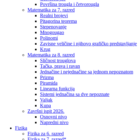
Površina trougla i četvorougla
Matematika za 7. razred
Realni brojevi
Pitagorina teorema
Stepenovanje
Mnogougao
Polinomi
Zavisne veličine i njihovo grafičko predstavljanje
Krug
Matematika za 8. razred
Sličnost trouglova
Tačka, prava i ravan
Jednačine i nejednačine sa jednom nepoznatom
Prizma
Piramida
Linearna funkcija
Sistemi jednačina sa dve nepoznate
Valjak
Kupa
Završni ispit 2026.
Osnovni nivo
Napredni nivo
Fizika
Fizika za 6. razred
Fizika za 7. razred*