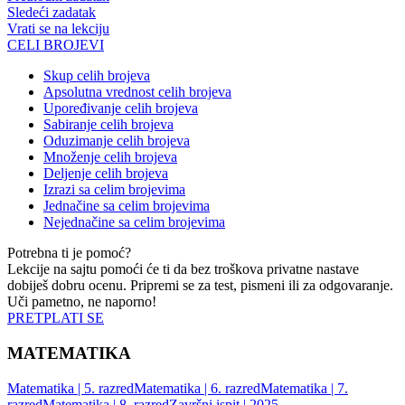
Sledeći zadatak
Vrati se na lekciju
CELI BROJEVI
Skup celih brojeva
Apsolutna vrednost celih brojeva
Upoređivanje celih brojeva
Sabiranje celih brojeva
Oduzimanje celih brojeva
Množenje celih brojeva
Deljenje celih brojeva
Izrazi sa celim brojevima
Jednačine sa celim brojevima
Nejednačine sa celim brojevima
Potrebna ti je pomoć?
Lekcije na sajtu pomoći će ti da bez troškova privatne nastave
dobiješ dobru ocenu. Pripremi se za test, pismeni ili za odgovaranje.
Uči pametno, ne naporno!
PRETPLATI SE
MATEMATIKA
Matematika | 5. razred
Matematika | 6. razred
Matematika | 7.
razred
Matematika | 8. razred
Završni ispit | 2025.