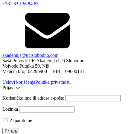
+381 63 136 84 65
akademija@ucislobodno.com
Saša Popović PR Akademija Uči Slobodno
Vojvode Putnika 50, Niš
Matični broj: 64295900 PIB: 109600141
Uslovi korišćenja
Politika privatnosti
Prijavi se
Korisničko ime ili adresa e-pošte
Lozinka
Zapamti me