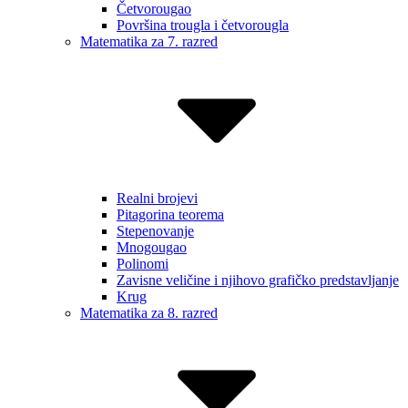
Četvorougao
Površina trougla i četvorougla
Matematika za 7. razred
Realni brojevi
Pitagorina teorema
Stepenovanje
Mnogougao
Polinomi
Zavisne veličine i njihovo grafičko predstavljanje
Krug
Matematika za 8. razred