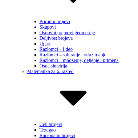
Prirodni brojevi
Skupovi
Osnovni pojmovi geometrije
Deljivost brojeva
Ugao
Razlomci – I deo
Razlomci – sabiranje i oduzimanje
Razlomci – množenje, deljenje i primena
Osna simetrija
Matematika za 6. razred
Celi brojevi
Trougao
Racionalni brojevi