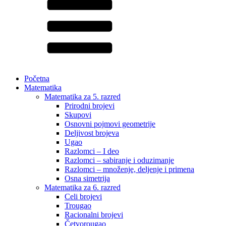
Početna
Matematika
Matematika za 5. razred
Prirodni brojevi
Skupovi
Osnovni pojmovi geometrije
Deljivost brojeva
Ugao
Razlomci – I deo
Razlomci – sabiranje i oduzimanje
Razlomci – množenje, deljenje i primena
Osna simetrija
Matematika za 6. razred
Celi brojevi
Trougao
Racionalni brojevi
Četvorougao