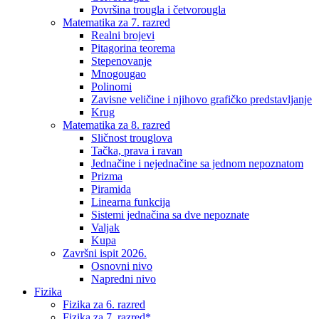
Površina trougla i četvorougla
Matematika za 7. razred
Realni brojevi
Pitagorina teorema
Stepenovanje
Mnogougao
Polinomi
Zavisne veličine i njihovo grafičko predstavljanje
Krug
Matematika za 8. razred
Sličnost trouglova
Tačka, prava i ravan
Jednačine i nejednačine sa jednom nepoznatom
Prizma
Piramida
Linearna funkcija
Sistemi jednačina sa dve nepoznate
Valjak
Kupa
Završni ispit 2026.
Osnovni nivo
Napredni nivo
Fizika
Fizika za 6. razred
Fizika za 7. razred*