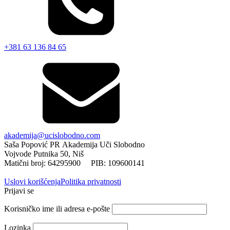
+381 63 136 84 65
akademija@ucislobodno.com
Saša Popović PR Akademija Uči Slobodno
Vojvode Putnika 50, Niš
Matični broj: 64295900 PIB: 109600141
Uslovi korišćenja
Politika privatnosti
Prijavi se
Korisničko ime ili adresa e-pošte
Lozinka