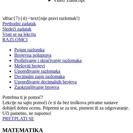
\dfrac{7}{4}~\text{nije pravi razlomak!}
Prethodni zadatak
Sledeći zadatak
Vrati se na lekciju
RAZLOMCI
Pojam razlomka
Brojevna poluprava
Proširivanje i skraćivanje razlomaka
Mešoviti brojevi
Upoređivanje razlomaka
Decimalni zapis razlomaka
Upoređivanje decimalnih brojeva
Zaokrugljivanje brojeva
Potrebna ti je pomoć?
Lekcije na sajtu pomoći će ti da bez troškova privatne nastave
dobiješ dobru ocenu. Pripremi se za test, pismeni ili za odgovaranje.
Uči pametno, ne naporno!
PRETPLATI SE
MATEMATIKA