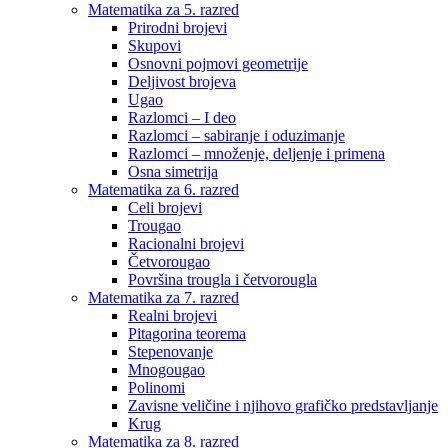
Matematika za 5. razred
Prirodni brojevi
Skupovi
Osnovni pojmovi geometrije
Deljivost brojeva
Ugao
Razlomci – I deo
Razlomci – sabiranje i oduzimanje
Razlomci – množenje, deljenje i primena
Osna simetrija
Matematika za 6. razred
Celi brojevi
Trougao
Racionalni brojevi
Četvorougao
Površina trougla i četvorougla
Matematika za 7. razred
Realni brojevi
Pitagorina teorema
Stepenovanje
Mnogougao
Polinomi
Zavisne veličine i njihovo grafičko predstavljanje
Krug
Matematika za 8. razred