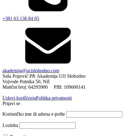
+381 63 136 84 65
akademija@ucislobodno.com
Saša Popović PR Akademija Uči Slobodno
Vojvode Putnika 50, Niš
Matični broj: 64295900 PIB: 109600141
Uslovi korišćenja
Politika privatnosti
Prijavi se
Korisničko ime ili adresa e-pošte
Lozinka