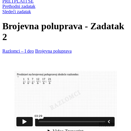
PRETPLATI SE
Prethodni zadatak
Sledeći zadatak
Brojevna poluprava - Zadatak
2
Razlomci – I deo
Brojevna poluprava