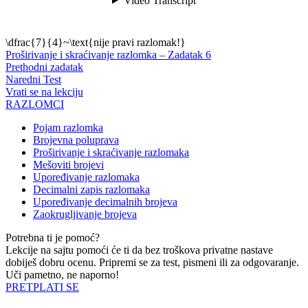
\dfrac{7}{4}~\text{nije pravi razlomak!}
Proširivanje i skraćivanje razlomka – Zadatak 6
Prethodni zadatak
Naredni Test
Vrati se na lekciju
RAZLOMCI
Pojam razlomka
Brojevna poluprava
Proširivanje i skraćivanje razlomaka
Mešoviti brojevi
Upoređivanje razlomaka
Decimalni zapis razlomaka
Upoređivanje decimalnih brojeva
Zaokrugljivanje brojeva
Potrebna ti je pomoć?
Lekcije na sajtu pomoći će ti da bez troškova privatne nastave
dobiješ dobru ocenu. Pripremi se za test, pismeni ili za odgovaranje.
Uči pametno, ne naporno!
PRETPLATI SE