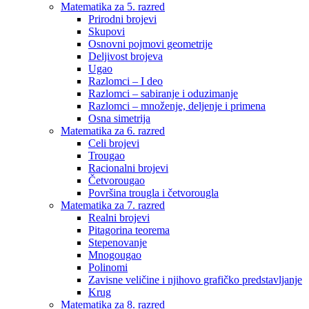
Matematika za 5. razred
Prirodni brojevi
Skupovi
Osnovni pojmovi geometrije
Deljivost brojeva
Ugao
Razlomci – I deo
Razlomci – sabiranje i oduzimanje
Razlomci – množenje, deljenje i primena
Osna simetrija
Matematika za 6. razred
Celi brojevi
Trougao
Racionalni brojevi
Četvorougao
Površina trougla i četvorougla
Matematika za 7. razred
Realni brojevi
Pitagorina teorema
Stepenovanje
Mnogougao
Polinomi
Zavisne veličine i njihovo grafičko predstavljanje
Krug
Matematika za 8. razred