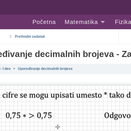
Početna
Matematika
Fizik
Prethodni zadatak
đivanje decimalnih brojeva - Z
– I deo
Upoređivanje decimalnih brojeva