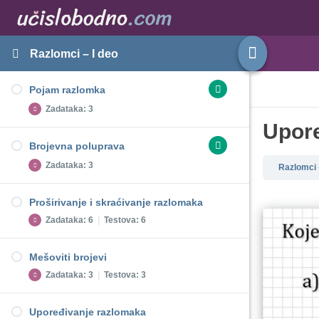
Razlomci – I deo
Pojam razlomka
Zadataka: 3
Upore
Brojevna poluprava
Pojam razlomka - Zadatak 1
Zadataka: 3
Razlomci 
Pojam razlomka - Zadatak 2
Pojam razlomka - Zadatak 3
Proširivanje i skraćivanje razlomaka
Brojevna poluprava - Zadatak 1
Zadataka: 6
|
Testova: 6
Brojevna poluprava - Zadatak 2
Brojevna poluprava - Zadatak 3
Mešoviti brojevi
Proširivanje i skraćivanje razlomaka - Zadatak
Zadataka: 3
|
Testova: 3
1
Proširivanje i skraćivanje razlomaka - Zadatak
Upoređivanje razlomaka
2