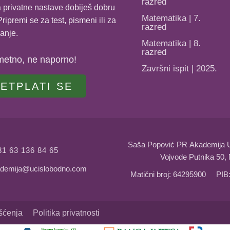
razred
 privatne nastave dobiješ dobru
Matematika | 7.
ripremi se za test, pismeni ili za
razred
anje.
Matematika | 8.
razred
metno, ne naporno!
Završni ispit | 2025.
ETPLATI SE
Saša Popović PR Akademija 
81 63 136 84 65
Vojvode Putnika 50, 
demija@ucislobodno.com
Matični broj: 64295900 PIB
išćenja
Politika privatnosti