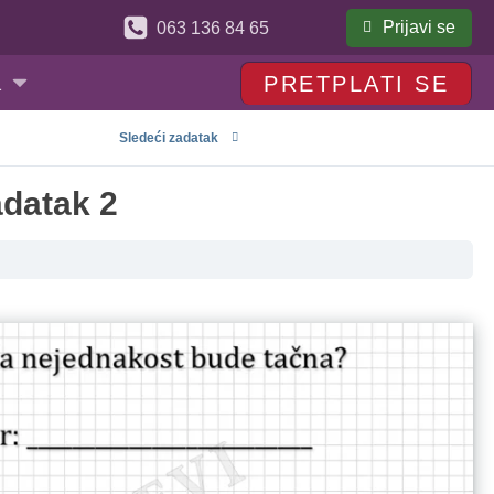
Prijavi se
063 136 84 65
a
PRETPLATI SE
Sledeći zadatak
adatak 2