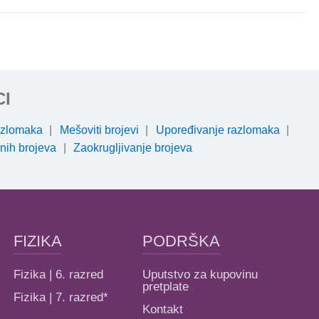
I
razlomaka
Mešoviti brojevi
Upoređivanje razlomaka
nih brojeva
Zaokrugljivanje brojeva
FIZIKA
PODRŠKA
Fizika | 6. razred
Uputstvo za kupovinu
pretplate
Fizika | 7. razred*
Kontakt