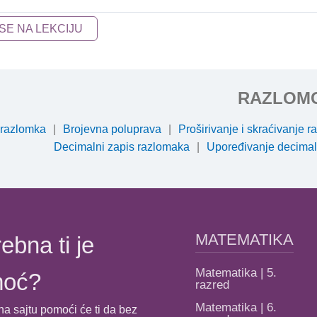
 SE NA LEKCIJU
RAZLOMC
razlomka
Brojevna poluprava
Proširivanje i skraćivanje 
Decimalni zapis razlomaka
Upoređivanje decimal
MATEMATIKA
ebna ti je
Matematika | 5.
moć?
razred
Matematika | 6.
na sajtu pomoći će ti da bez