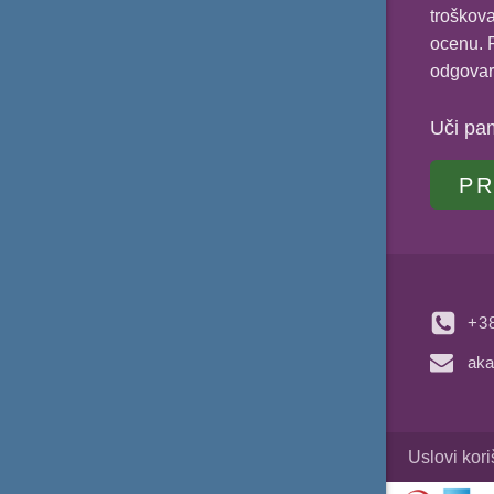
troškova
ocenu. P
odgovar
Uči pa
PR
+3
aka
Uslovi kor