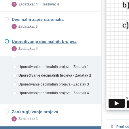
Mešoviti brojevi - Zadatak 1
Zadataka: 4
|
Testova: 4
Proširivanje i skraćivanje razlomaka - Zadatak
Mešoviti brojevi - Zadatak 2
3
Mešoviti brojevi - Zadatak 3
Decimalni zapis razlomaka
Proširivanje i skraćivanje razlomaka - Zadatak
Upoređivanje razlomaka - Zadatak 1
4
Zadataka: 5
Upoređivanje razlomaka - Zadatak 2
Proširivanje i skraćivanje razlomaka - Zadatak
5
Upoređivanje razlomaka - Zadatak 3
Upoređivanje decimalnih brojeva
Decimalni zapis razlomaka - Zadatak 1
Proširivanje i skraćivanje razlomaka - Zadatak
Zadataka: 4
Upoređivanje razlomaka - Zadatak 4
6
Decimalni zapis razlomka - Zadatak 2
Decimalni zapis razlomaka - Zadatak 3
Upoređivanje decimalnih brojeva - Zadatak 1
Decimalni zapis razlomaka - Zadatak 4
Upoređivanje decimalnih brojeva - Zadatak 2
Decimalni zapis razlomaka - Zadatak 5
Upoređivanje decimalnih brojeva - Zadatak 3
Upoređivanje decimalnih brojeva - Zadatak 4
Zaokrugljivanje brojeva
Zadataka: 3
Prethod