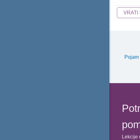
Zaokrugljivanje brojeva - Zadatak 1
VRATI
Zaokrugljivanje brojeva - Zadatak 2
Zaokrugljivanje brojeva - Zadatak 3
Pojam 
Potr
po
Lekcije 