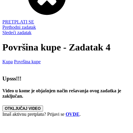
PRETPLATI SE
Prethodni zadatak
Sledeći zadatak
Površina kupe - Zadatak 4
Kupa
Površina kupe
Upsss!!!
Video u kome je objašnjen način rešavanja ovog zadatka je
zaključan.
OTKLJUČAJ VIDEO
Imaš aktivnu pretplatu? Prijavi se
OVDE
.