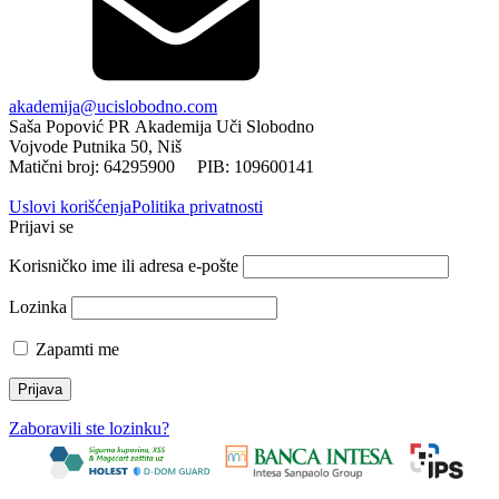
akademija@ucislobodno.com
Saša Popović PR Akademija Uči Slobodno
Vojvode Putnika 50, Niš
Matični broj: 64295900 PIB: 109600141
Uslovi korišćenja
Politika privatnosti
Prijavi se
Korisničko ime ili adresa e-pošte
Lozinka
Zapamti me
Zaboravili ste lozinku?