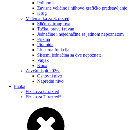
Polinomi
Zavisne veličine i njihovo grafičko predstavljanje
Krug
Matematika za 8. razred
Sličnost trouglova
Tačka, prava i ravan
Jednačine i nejednačine sa jednom nepoznatom
Prizma
Piramida
Linearna funkcija
Sistemi jednačina sa dve nepoznate
Valjak
Kupa
Završni ispit 2026.
Osnovni nivo
Napredni nivo
Fizika
Fizika za 6. razred
Fizika za 7. razred*