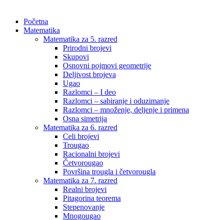
Početna
Matematika
Matematika za 5. razred
Prirodni brojevi
Skupovi
Osnovni pojmovi geometrije
Deljivost brojeva
Ugao
Razlomci – I deo
Razlomci – sabiranje i oduzimanje
Razlomci – množenje, deljenje i primena
Osna simetrija
Matematika za 6. razred
Celi brojevi
Trougao
Racionalni brojevi
Četvorougao
Površina trougla i četvorougla
Matematika za 7. razred
Realni brojevi
Pitagorina teorema
Stepenovanje
Mnogougao