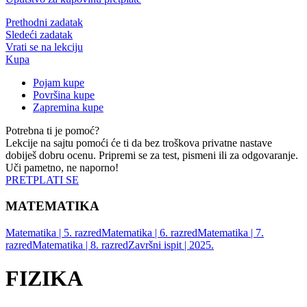
Prethodni zadatak
Sledeći zadatak
Vrati se na lekciju
Kupa
Pojam kupe
Površina kupe
Zapremina kupe
Potrebna ti je pomoć?
Lekcije na sajtu pomoći će ti da bez troškova privatne nastave
dobiješ dobru ocenu. Pripremi se za test, pismeni ili za odgovaranje.
Uči pametno, ne naporno!
PRETPLATI SE
MATEMATIKA
Matematika | 5. razred
Matematika | 6. razred
Matematika | 7.
razred
Matematika | 8. razred
Završni ispit | 2025.
FIZIKA