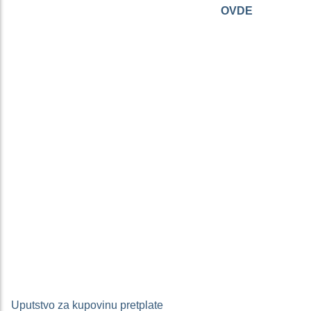
Imaš aktivnu pretplatu? Prijavi se
OVDE
.
Uputstvo za kupovinu pretplate