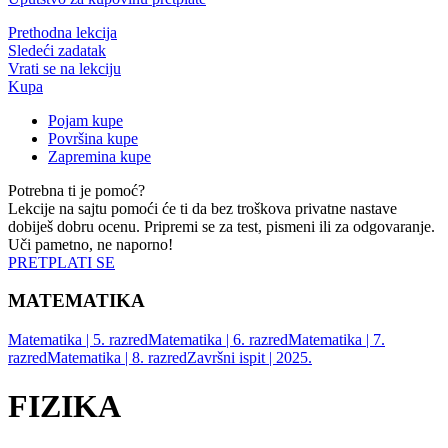
Prethodna lekcija
Sledeći zadatak
Vrati se na lekciju
Kupa
Pojam kupe
Površina kupe
Zapremina kupe
Potrebna ti je pomoć?
Lekcije na sajtu pomoći će ti da bez troškova privatne nastave
dobiješ dobru ocenu. Pripremi se za test, pismeni ili za odgovaranje.
Uči pametno, ne naporno!
PRETPLATI SE
MATEMATIKA
Matematika | 5. razred
Matematika | 6. razred
Matematika | 7.
razred
Matematika | 8. razred
Završni ispit | 2025.
FIZIKA