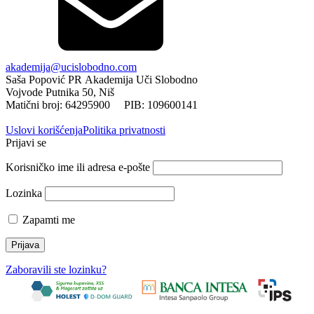
akademija@ucislobodno.com
Saša Popović PR Akademija Uči Slobodno
Vojvode Putnika 50, Niš
Matični broj: 64295900 PIB: 109600141
Uslovi korišćenja
Politika privatnosti
Prijavi se
Korisničko ime ili adresa e-pošte
Lozinka
Zapamti me
Zaboravili ste lozinku?