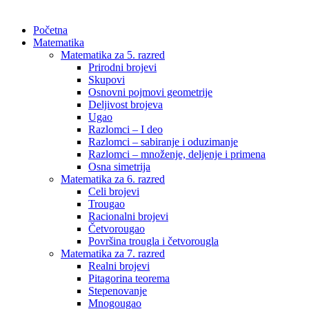
Početna
Matematika
Matematika za 5. razred
Prirodni brojevi
Skupovi
Osnovni pojmovi geometrije
Deljivost brojeva
Ugao
Razlomci – I deo
Razlomci – sabiranje i oduzimanje
Razlomci – množenje, deljenje i primena
Osna simetrija
Matematika za 6. razred
Celi brojevi
Trougao
Racionalni brojevi
Četvorougao
Površina trougla i četvorougla
Matematika za 7. razred
Realni brojevi
Pitagorina teorema
Stepenovanje
Mnogougao