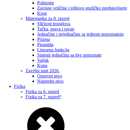
Polinomi
Zavisne veličine i njihovo grafičko predstavljanje
Krug
Matematika za 8. razred
Sličnost trouglova
Tačka, prava i ravan
Jednačine i nejednačine sa jednom nepoznatom
Prizma
Piramida
Linearna funkcija
Sistemi jednačina sa dve nepoznate
Valjak
Kupa
Završni ispit 2026.
Osnovni nivo
Napredni nivo
Fizika
Fizika za 6. razred
Fizika za 7. razred*