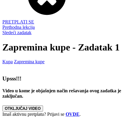
PRETPLATI SE
Prethodna lekcija
Sledeći zadatak
Zapremina kupe - Zadatak 1
Kupa
Zapremina kupe
Upsss!!!
Video u kome je objašnjen način rešavanja ovog zadatka je
zaključan.
OTKLJUČAJ VIDEO
Imaš aktivnu pretplatu? Prijavi se
OVDE
.