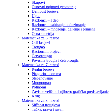
Skupovi
Osnovni pojmovi geometrije
Deljivost brojeva
Ugao
Razlomci – I deo
Razlomci – sabiranje i oduzimanje
Razlomci – množenje, deljenje i primena
Osna simetrija
Matematika za 6. razred
Celi brojevi
Trougao
Racionalni brojevi
Četvorougao
Površina trougla i četvorougla
Matematika za 7. razred
Realni brojevi
Pitagorina teorema
Stepenovanje
Mnogougao
Polinomi
Zavisne veličine i njihovo grafičko predstavljanje
Krug
Matematika za 8. razred
Sličnost trouglova
Tačka, prava i ravan