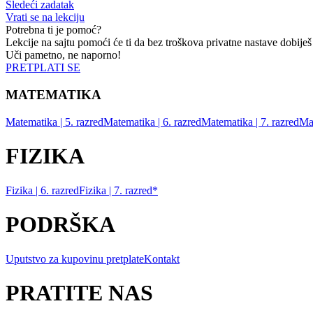
Sledeći zadatak
Vrati se na lekciju
Potrebna ti je pomoć?
Lekcije na sajtu pomoći će ti da bez troškova privatne nastave dobiješ
Uči pametno, ne naporno!
PRETPLATI SE
MATEMATIKA
Matematika | 5. razred
Matematika | 6. razred
Matematika | 7. razred
Mat
FIZIKA
Fizika | 6. razred
Fizika | 7. razred*
PODRŠKA
Uputstvo za kupovinu pretplate
Kontakt
PRATITE NAS