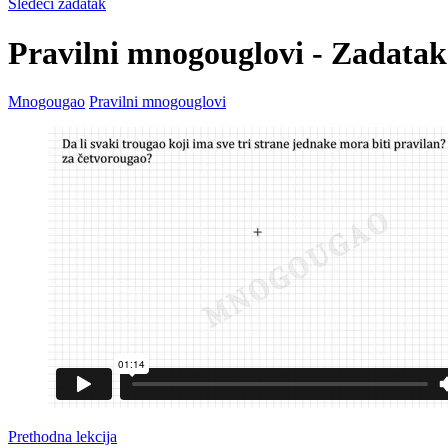
Sledeći zadatak
Pravilni mnogouglovi - Zadatak
Mnogougao
Pravilni mnogouglovi
Prethodna lekcija