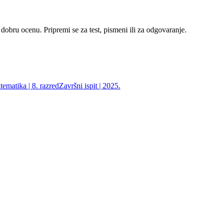
 dobru ocenu. Pripremi se za test, pismeni ili za odgovaranje.
ematika | 8. razred
Završni ispit | 2025.