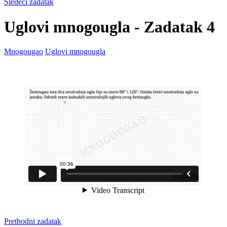
Sledeći zadatak
Uglovi mnogougla - Zadatak 4
Mnogougao
Uglovi mnogougla
Prethodni zadatak