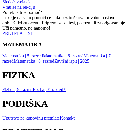
Sledeći zadatak
Vrati se na lekciju
Potrebna ti je pomoć?
Lekcije na sajtu pomoći će ti da bez troškova privatne nastave
dobiješ dobru ocenu. Pripremi se za test, pismeni ili za odgovaranje.
Uči pametno, ne naporno!
PRETPLATI SE
MATEMATIKA
Matematika | 5. razred
Matematika | 6. razred
Matematika | 7.
razred
Matematika | 8. razred
Završni ispit | 2025.
FIZIKA
Fizika | 6. razred
Fizika | 7. razred*
PODRŠKA
Uputstvo za kupovinu pretplate
Kontakt