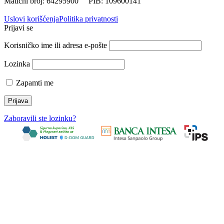
Matični broj: 64295900 PIB: 109600141
Uslovi korišćenja
Politika privatnosti
Prijavi se
Korisničko ime ili adresa e-pošte
Lozinka
Zapamti me
Zaboravili ste lozinku?