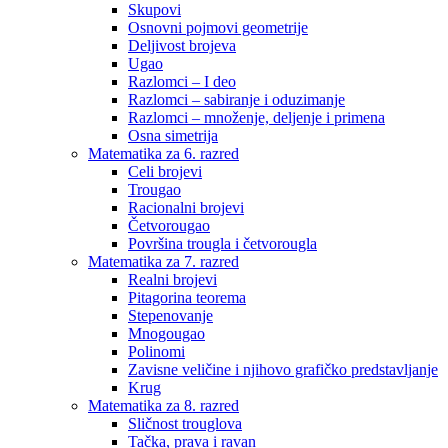
Skupovi
Osnovni pojmovi geometrije
Deljivost brojeva
Ugao
Razlomci – I deo
Razlomci – sabiranje i oduzimanje
Razlomci – množenje, deljenje i primena
Osna simetrija
Matematika za 6. razred
Celi brojevi
Trougao
Racionalni brojevi
Četvorougao
Površina trougla i četvorougla
Matematika za 7. razred
Realni brojevi
Pitagorina teorema
Stepenovanje
Mnogougao
Polinomi
Zavisne veličine i njihovo grafičko predstavljanje
Krug
Matematika za 8. razred
Sličnost trouglova
Tačka, prava i ravan