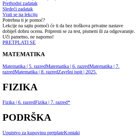
Prethodni zadatak
Sledeći zadatak
Vrati se na lekciju
Potrebna ti je pomoć?
Lekcije na sajtu pomoći će ti da bez troškova privatne nastave
dobiješ dobru ocenu. Pripremi se za test, pismeni ili za odgovaranje.
Uči pametno, ne naporno!
PRETPLATI SE
MATEMATIKA
Matematika | 5. razred
Matematika | 6. razred
Matematika | 7.
razred
Matematika | 8. razred
Završni ispit | 2025.
FIZIKA
Fizika | 6. razred
Fizika | 7. razred*
PODRŠKA
Uputstvo za kupovinu pretplate
Kontakt