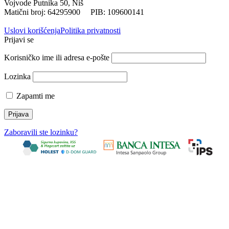
Vojvode Putnika 50, Niš
Matični broj: 64295900 PIB: 109600141
Uslovi korišćenja
Politika privatnosti
Prijavi se
Korisničko ime ili adresa e-pošte
Lozinka
Zapamti me
Zaboravili ste lozinku?