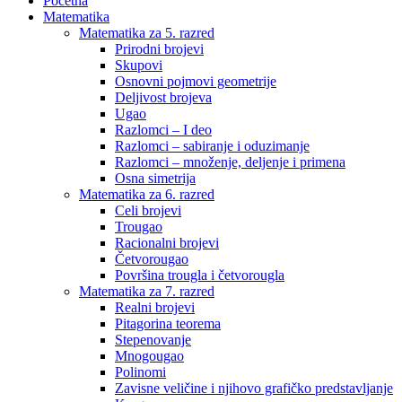
Početna
Matematika
Matematika za 5. razred
Prirodni brojevi
Skupovi
Osnovni pojmovi geometrije
Deljivost brojeva
Ugao
Razlomci – I deo
Razlomci – sabiranje i oduzimanje
Razlomci – množenje, deljenje i primena
Osna simetrija
Matematika za 6. razred
Celi brojevi
Trougao
Racionalni brojevi
Četvorougao
Površina trougla i četvorougla
Matematika za 7. razred
Realni brojevi
Pitagorina teorema
Stepenovanje
Mnogougao
Polinomi
Zavisne veličine i njihovo grafičko predstavljanje