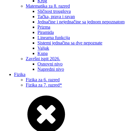
Krug
Matematika za 8. razred
Sličnost trouglova
Tačka, prava i ravan
Jednačine i nejednačine sa jednom nepoznatom
Prizma
Piramida
Linearna funkcija
Sistemi jednačina sa dve nepoznate
Valjak
Kupa
Završni ispit 2026.
Osnovni nivo
Napredni nivo
Fizika
Fizika za 6. razred
Fizika za 7. razred*