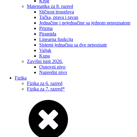
Krug
Matematika za 8. razred
Sličnost trouglova
Tačka, prava i ravan
Jednačine i nejednačine sa jednom nepoznatom
Prizma
Piramida
Linearna funkcija
Sistemi jednačina sa dve nepoznate
Valjak
Kupa
Završni ispit 2026.
Osnovni nivo
Napredni nivo
Fizika
Fizika za 6. razred
Fizika za 7. razred*