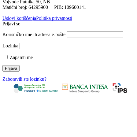
Vojvode Putnika 50, Niš
Matični broj: 64295900 PIB: 109600141
Uslovi korišćenja
Politika privatnosti
Prijavi se
Korisničko ime ili adresa e-pošte
Lozinka
Zapamti me
Zaboravili ste lozinku?