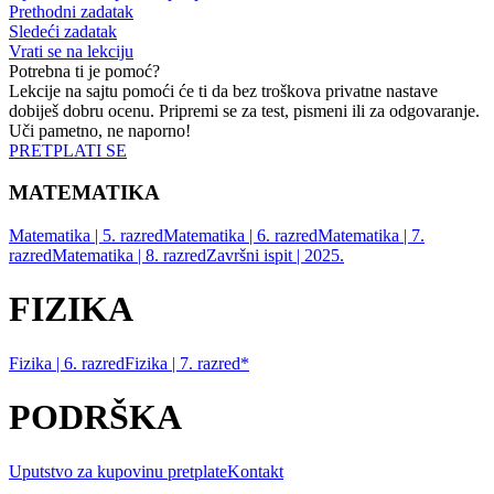
Prethodni zadatak
Sledeći zadatak
Vrati se na lekciju
Potrebna ti je pomoć?
Lekcije na sajtu pomoći će ti da bez troškova privatne nastave
dobiješ dobru ocenu. Pripremi se za test, pismeni ili za odgovaranje.
Uči pametno, ne naporno!
PRETPLATI SE
MATEMATIKA
Matematika | 5. razred
Matematika | 6. razred
Matematika | 7.
razred
Matematika | 8. razred
Završni ispit | 2025.
FIZIKA
Fizika | 6. razred
Fizika | 7. razred*
PODRŠKA
Uputstvo za kupovinu pretplate
Kontakt