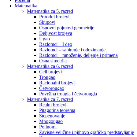
Početna
Matematika
Matematika za 5. razred
Prirodni brojevi
Skupovi
Osnovni pojmovi geometrije
Deljivost brojeva
Ugao
Razlomci – I deo
Razlomci – sabiranje i oduzimanje
Razlomci – množenje, deljenje i primena
Osna simetrija
Matematika za 6. razred
Celi brojevi
Trougao
Racionalni brojevi
Četvorougao
Površina trougla i četvorougla
Matematika za 7. razred
Realni brojevi
Pitagorina teorema
Stepenovanje
Mnogougao
Polinomi
Zavisne veličine i njihovo grafičko predstavljanje