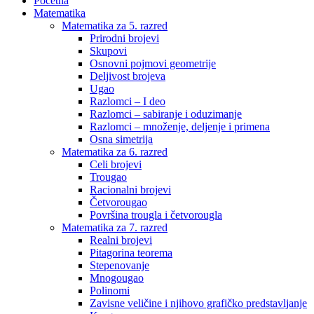
Početna
Matematika
Matematika za 5. razred
Prirodni brojevi
Skupovi
Osnovni pojmovi geometrije
Deljivost brojeva
Ugao
Razlomci – I deo
Razlomci – sabiranje i oduzimanje
Razlomci – množenje, deljenje i primena
Osna simetrija
Matematika za 6. razred
Celi brojevi
Trougao
Racionalni brojevi
Četvorougao
Površina trougla i četvorougla
Matematika za 7. razred
Realni brojevi
Pitagorina teorema
Stepenovanje
Mnogougao
Polinomi
Zavisne veličine i njihovo grafičko predstavljanje