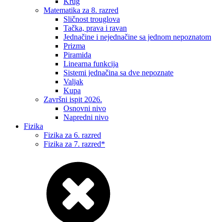
Krug
Matematika za 8. razred
Sličnost trouglova
Tačka, prava i ravan
Jednačine i nejednačine sa jednom nepoznatom
Prizma
Piramida
Linearna funkcija
Sistemi jednačina sa dve nepoznate
Valjak
Kupa
Završni ispit 2026.
Osnovni nivo
Napredni nivo
Fizika
Fizika za 6. razred
Fizika za 7. razred*