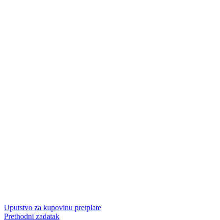
Uputstvo za kupovinu pretplate
Prethodni zadatak