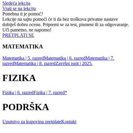
Sledeća lekcija
Vrati se na lekciju
Potrebna ti je pomoć?
Lekcije na sajtu pomoći će ti da bez troškova privatne nastave
dobiješ dobru ocenu. Pripremi se za test, pismeni ili za odgovaranje.
Uči pametno, ne naporno!
PRETPLATI SE
MATEMATIKA
Matematika | 5. razred
Matematika | 6. razred
Matematika | 7.
razred
Matematika | 8. razred
Završni ispit | 2025.
FIZIKA
Fizika | 6. razred
Fizika | 7. razred*
PODRŠKA
Uputstvo za kupovinu pretplate
Kontakt