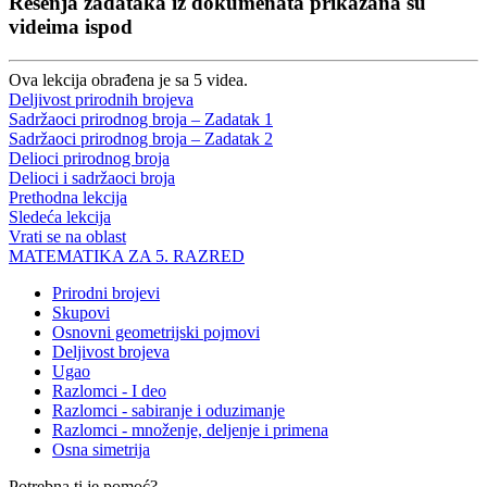
Rešenja zadataka iz dokumenata prikazana su
videima ispod
Ova lekcija obrađena je sa 5 videa.
Deljivost prirodnih brojeva
Sadržaoci prirodnog broja – Zadatak 1
Sadržaoci prirodnog broja – Zadatak 2
Delioci prirodnog broja
Delioci i sadržaoci broja
Prethodna lekcija
Sledeća lekcija
Vrati se na oblast
MATEMATIKA ZA 5. RAZRED
Prirodni brojevi
Skupovi
Osnovni geometrijski pojmovi
Deljivost brojeva
Ugao
Razlomci - I deo
Razlomci - sabiranje i oduzimanje
Razlomci - množenje, deljenje i primena
Osna simetrija
Potrebna ti je pomoć?