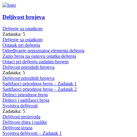
Deljivost brojeva
Deljenje sa ostatkom
Zadataka: 5
Deljenje sa ostatkom
Ostatak pri deljenju
Određivanje nepoznatog elementa deljenja
Zapis broja na osnovu ostatka deljenja
Ostaci pri deljenju zadatim brojem
Deljivost prirodnih brojeva
Zadataka: 5
Deljivost prirodnih brojeva
Sadržaoci prirodnog broja – Zadatak 1
Sadržaoci prirodnog broja – Zadatak 2
Delioci prirodnog broja
Delioci i sadržaoci broja
Svojstva deljivosti
Zadataka: 5
Deljivost proizvoda
Deljivost zbira i razlike
Deljivost izraza
Svojstva deljivosti – Zadatak 1