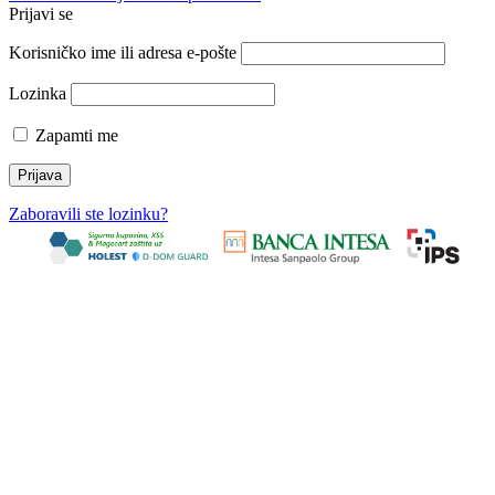
Prijavi se
Korisničko ime ili adresa e-pošte
Lozinka
Zapamti me
Zaboravili ste lozinku?