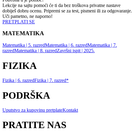
Lekcije na sajtu pomoći će ti da bez troškova privatne nastave
dobiješ dobru ocenu. Pripremi se za test, pismeni ili za odgovaranje.
Uči pametno, ne naporno!
PRETPLATI SE
MATEMATIKA
Matematika | 5. razred
Matematika | 6. razred
Matematika | 7.
razred
Matematika | 8. razred
Završni ispit | 2025.
FIZIKA
Fizika | 6. razred
Fizika | 7. razred*
PODRŠKA
Uputstvo za kupovinu pretplate
Kontakt
PRATITE NAS