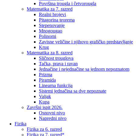
Površina trougla i četvorougla
Matematika za 7. razred
Realni brojevi
Pitagorina teorema
Stepenovanje
Mnogougao
Polinomi
Zavisne veličine i njihovo grafičko predstavljanje
Krug
Matematika za 8. razred
Sličnost trouglova
Tačka, prava i ravan
Jednačine i nejednačine sa jednom nepoznatom
Prizma
Piramida
Linearna funkcija
Sistemi jednačina sa dve nepoznate
Valjak
Kupa
Završni ispit 2026.
Osnovni nivo
Napredni nivo
Fizika
Fizika za 6. razred
Fizika za 7. razred*