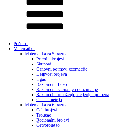
Početna
Matematika
Matematika za 5. razred
Prirodni brojevi
Skupovi
Osnovni pojmovi geometrije
Deljivost brojeva
Ugao
Razlomci – I deo
Razlomci – sabiranje i oduzimanje
Razlomci – množenje, deljenje i primena
Osna simetrija
Matematika za 6. razred
Celi brojevi
Trougao
Racionalni brojevi
Četvorougao