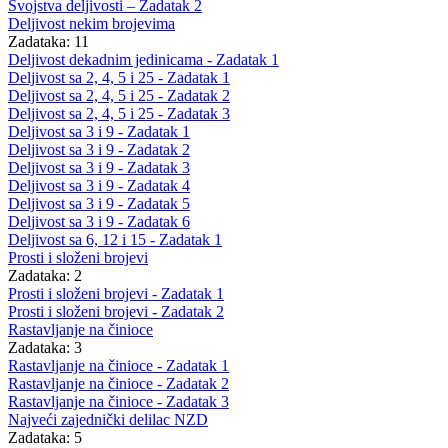
Svojstva deljivosti – Zadatak 2
Deljivost nekim brojevima
Zadataka: 11
Deljivost dekadnim jedinicama - Zadatak 1
Deljivost sa 2, 4, 5 i 25 - Zadatak 1
Deljivost sa 2, 4, 5 i 25 - Zadatak 2
Deljivost sa 2, 4, 5 i 25 - Zadatak 3
Deljivost sa 3 i 9 - Zadatak 1
Deljivost sa 3 i 9 - Zadatak 2
Deljivost sa 3 i 9 - Zadatak 3
Deljivost sa 3 i 9 - Zadatak 4
Deljivost sa 3 i 9 - Zadatak 5
Deljivost sa 3 i 9 - Zadatak 6
Deljivost sa 6, 12 i 15 - Zadatak 1
Prosti i složeni brojevi
Zadataka: 2
Prosti i složeni brojevi - Zadatak 1
Prosti i složeni brojevi - Zadatak 2
Rastavljanje na činioce
Zadataka: 3
Rastavljanje na činioce - Zadatak 1
Rastavljanje na činioce - Zadatak 2
Rastavljanje na činioce - Zadatak 3
Najveći zajednički delilac NZD
Zadataka: 5