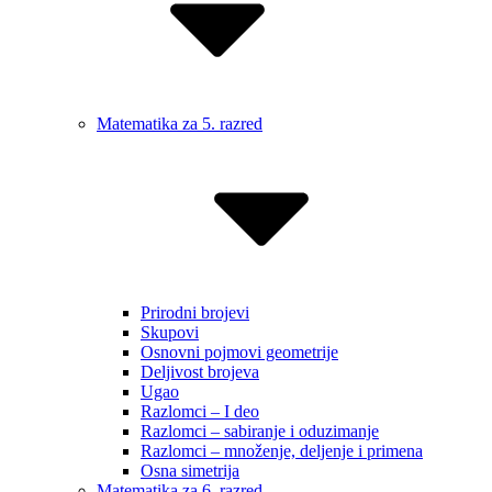
Matematika za 5. razred
Prirodni brojevi
Skupovi
Osnovni pojmovi geometrije
Deljivost brojeva
Ugao
Razlomci – I deo
Razlomci – sabiranje i oduzimanje
Razlomci – množenje, deljenje i primena
Osna simetrija
Matematika za 6. razred