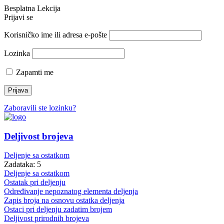
Besplatna Lekcija
Prijavi se
Korisničko ime ili adresa e-pošte
Lozinka
Zapamti me
Zaboravili ste lozinku?
Deljivost brojeva
Deljenje sa ostatkom
Zadataka: 5
Deljenje sa ostatkom
Ostatak pri deljenju
Određivanje nepoznatog elementa deljenja
Zapis broja na osnovu ostatka deljenja
Ostaci pri deljenju zadatim brojem
Deljivost prirodnih brojeva