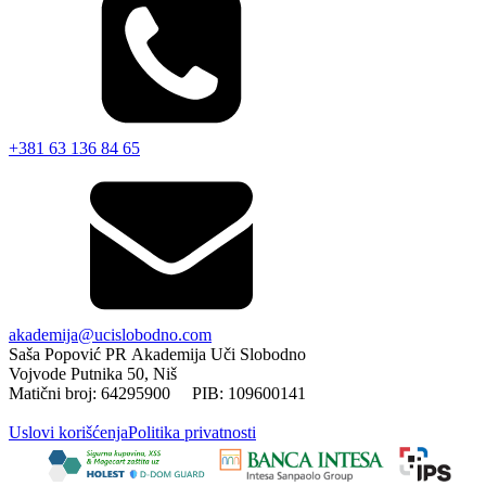
+381 63 136 84 65
akademija@ucislobodno.com
Saša Popović PR Akademija Uči Slobodno
Vojvode Putnika 50, Niš
Matični broj: 64295900 PIB: 109600141
Uslovi korišćenja
Politika privatnosti