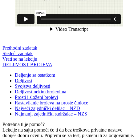
Prethodni zadatak
Sledeći zadatak
Vrati se na lekciju
DELJIVOST BROJEVA
Deljenje sa ostatkom
Deljivost
Svojstva deljivosti
Deljivost nekim brojevima
Prosti i složeni brojevi
Rastavljanje brojeva na proste činioce
Najveći zajednički delilac – NZD
Najmanji zajednički sadržalac – NZS
Potrebna ti je pomoć?
Lekcije na sajtu pomoći će ti da bez troškova privatne nastave
dobiješ dobru ocenu. Pripremi se za test, pismeni ili za odgovaranje.