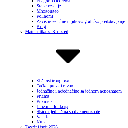
Pitagorina teorema
Stepenovanje
Mnogougao
Polinomi
Zavisne veličine i njihovo grafičko predstavljanje
Krug
Matematika za 8. razred
Sličnost trouglova
Tačka, prava i ravan
Jednačine i nejednačine sa jednom nepoznatom
Prizma
Piramida
Linearna funkcija
Sistemi jednačina sa dve nepoznate
Valjak
Kupa
Završni ispit 2026.