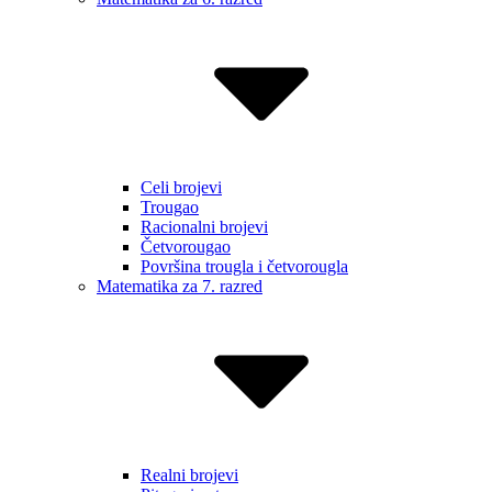
Celi brojevi
Trougao
Racionalni brojevi
Četvorougao
Površina trougla i četvorougla
Matematika za 7. razred
Realni brojevi