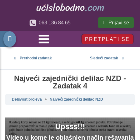
Prijavi se
063 136 84 65
PRETPLATI SE
Prethodni zadatak
Sledeći zadatak
Najveći zajednički delilac NZD -
Zadatak 4
Deljivost brojeva
Najveći zajednički delilac NZD
Upsss!!!
Video u kome je objašnjen način rešavanja