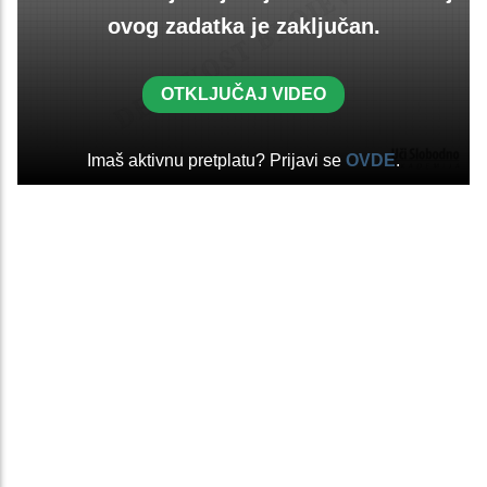
ovog zadatka je zaključan.
OTKLJUČAJ VIDEO
Imaš aktivnu pretplatu? Prijavi se
OVDE
.