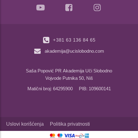
+381 63 136 84 65
akademija@ucislobodno.com
Saša Popović PR Akademija Uči Slobodno
Vojvode Putnika 50, Niš
Matični broj: 64295900 PIB: 109600141
Uslovi korišćenja
Politika privatnosti