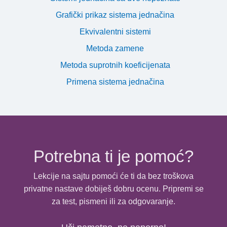
Grafički prikaz sistema jednačina
Ekvivalentni sistemi
Metoda zamene
Metoda suprotnih koeficijenata
Primena sistema jednačina
Potrebna ti je pomoć?
Lekcije na sajtu pomoći će ti da bez troškova
privatne nastave dobiješ dobru ocenu. Pripremi se
za test, pismeni ili za odgovaranje.