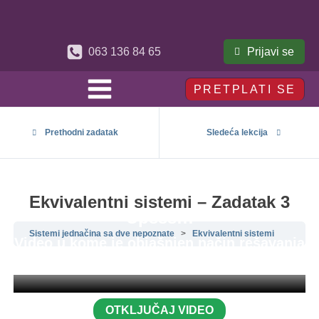
Prijavi se
063 136 84 65
PRETPLATI SE
Prethodni zadatak
Sledeća lekcija
Ekvivalentni sistemi – Zadatak 3
Upsss!!!
Sistemi jednačina sa dve nepoznate
Ekvivalentni sistemi
Video u kome je objašnjen način rešavanja
ovog zadatka je zaključan.
OTKLJUČAJ VIDEO