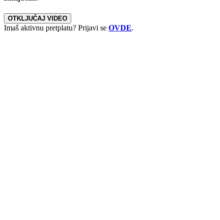
OTKLJUČAJ VIDEO
Imaš aktivnu pretplatu? Prijavi se
OVDE
.