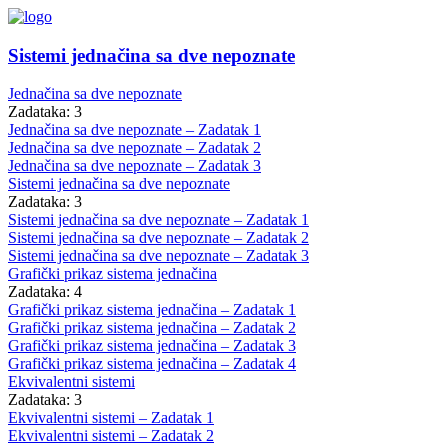
Sistemi jednačina sa dve nepoznate
Jednačina sa dve nepoznate
Zadataka: 3
Jednačina sa dve nepoznate – Zadatak 1
Jednačina sa dve nepoznate – Zadatak 2
Jednačina sa dve nepoznate – Zadatak 3
Sistemi jednačina sa dve nepoznate
Zadataka: 3
Sistemi jednačina sa dve nepoznate – Zadatak 1
Sistemi jednačina sa dve nepoznate – Zadatak 2
Sistemi jednačina sa dve nepoznate – Zadatak 3
Grafički prikaz sistema jednačina
Zadataka: 4
Grafički prikaz sistema jednačina – Zadatak 1
Grafički prikaz sistema jednačina – Zadatak 2
Grafički prikaz sistema jednačina – Zadatak 3
Grafički prikaz sistema jednačina – Zadatak 4
Ekvivalentni sistemi
Zadataka: 3
Ekvivalentni sistemi – Zadatak 1
Ekvivalentni sistemi – Zadatak 2