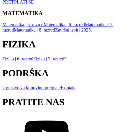
PRETPLATI SE
MATEMATIKA
Matematika | 5. razred
Matematika | 6. razred
Matematika | 7.
razred
Matematika | 8. razred
Završni ispit | 2025.
FIZIKA
Fizika | 6. razred
Fizika | 7. razred*
PODRŠKA
Uputstvo za kupovinu pretplate
Kontakt
PRATITE NAS