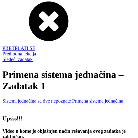
PRETPLATI SE
Prethodna lekcija
Sledeći zadatak
Primena sistema jednačina –
Zadatak 1
Sistemi jednačina sa dve nepoznate
Primena sistema jednačina
Upsss!!!
Video u kome je objašnjen način rešavanja ovog zadatka je
zaključan.