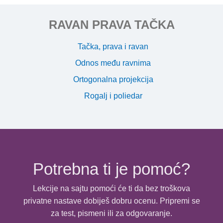
RAVAN PRAVA TAČKA
Tačka, prava i ravan
Odnos među ravnima
Ortogonalna projekcija
Rogalj i poliedar
Potrebna ti je pomoć?
Lekcije na sajtu pomoći će ti da bez troškova
privatne nastave dobiješ dobru ocenu. Pripremi se
za test, pismeni ili za odgovaranje.