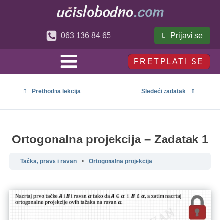
Prijavi se
063 136 84 65
PRETPLATI SE
Prethodna lekcija
Sledeći zadatak
Ortogonalna projekcija – Zadatak 1
Tačka, prava i ravan
Ortogonalna projekcija