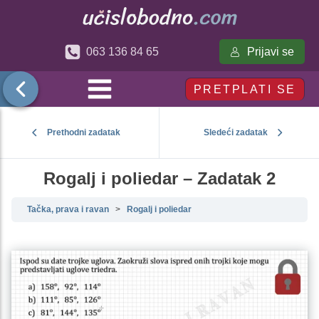
Prijavi se
063 136 84 65
PRETPLATI SE
Prethodni zadatak
Sledeći zadatak
Rogalj i poliedar – Zadatak 2
Tačka, prava i ravan
Rogalj i poliedar