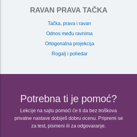
RAVAN PRAVA TAČKA
Tačka, prava i ravan
Odnos među ravnima
Ortogonalna projekcija
Rogalj i poliedar
Potrebna ti je pomoć?
Lekcije na sajtu pomoći će ti da bez troškova
privatne nastave dobiješ dobru ocenu. Pripremi se
za test, pismeni ili za odgovaranje.