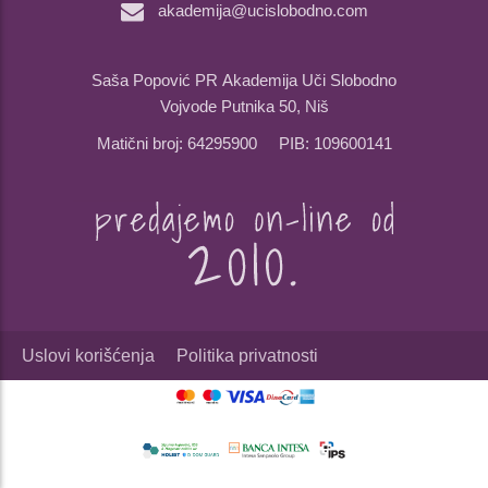
akademija@ucislobodno.com
Saša Popović PR Akademija Uči Slobodno
Vojvode Putnika 50, Niš
Matični broj: 64295900 PIB: 109600141
Uslovi korišćenja
Politika privatnosti