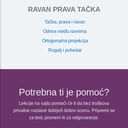
RAVAN PRAVA TAČKA
Tačka, prava i ravan
Odnos među ravnima
Ortogonalna projekcija
Rogalj i poliedar
Potrebna ti je pomoć?
Lekcije na sajtu pomoći će ti da bez troškova
privatne nastave dobiješ dobru ocenu. Pripremi se
za test, pismeni ili za odgovaranje.